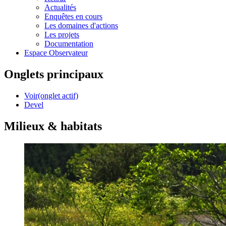
Actualités
Enquêtes en cours
Les domaines d'actions
Les projets
Documentation
Espace Observateur
Onglets principaux
Voir
(onglet actif)
Devel
Milieux & habitats