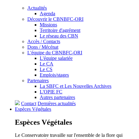
Actualités
Agenda
Découvrir le CBNBFC-ORI
Missions
Territoire d'agrément
Le réseau des CBN
Accès / Contacts
Dons / Mécénat
L'équipe du CBNBFC-ORI
L'équipe salariée
Le CA
Le CS
Emplois/stages
Partenaires
La SBFC et Les Nouvelles Archives
L'OPIE FC
Autres partenaires
Contact
Dernières actualités
Espèces
Végétales
Espèces
Végétales
Le Conservatoire travaille sur l'ensemble de la flore qui