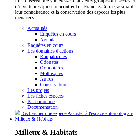
Le Conservatoire s’intéresse à plusieurs groupes d’insectes et
d’invertébrés qui se rencontrent en Franche-Comté, assurant
leur connaissance et la conservation des espèces les plus
menacées.
Actualités
Enquêtes en cours
Agenda
Enquêtes en cours
Les domaines d'actions
Rhopalocères
Odonates
Orthoptères
Mollusques
Autres
Conservation
Les projets
Les fiches espèces
Par commune
Documentation
Rechercher une espèce
Accéder à l'espace entomologiste
Milieux &
Habitats
Milieux &
Habitats