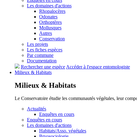
Enquêtes en cours
Les domaines d'actions
Rhopalocères
Odonates
Orthoptères
Mollusques
Autres
Conservation
Les projets
Les fiches espèces
Par commune
Documentation
Rechercher une espèce
Accéder à l'espace entomologiste
Milieux &
Habitats
Milieux &
Habitats
Le Conservatoire étudie les communautés végétales, leur compositi
Actualités
Enquêtes en cours
Enquêtes en cours
Les domaines d'actions
Habitats/Asso. végétales
Bryosociologie