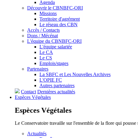
Agenda
Découvrir le CBNBFC-ORI
Missions
Territoire d'agrément
Le réseau des CBN
Accès / Contacts
Dons / Mécénat
L'équipe du CBNBFC-ORI
L'équipe salariée
Le CA
Le CS
Emplois/stages
Partenaires
La SBFC et Les Nouvelles Archives
L'OPIE FC
Autres partenaires
Contact
Dernières actualités
Espèces
Végétales
Espèces
Végétales
Le Conservatoire travaille sur l'ensemble de la flore qui pousse
Actualités