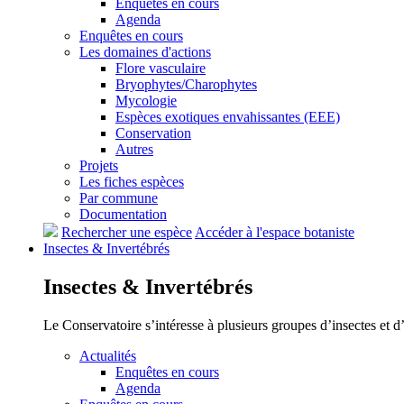
Enquêtes en cours
Agenda
Enquêtes en cours
Les domaines d'actions
Flore vasculaire
Bryophytes/Charophytes
Mycologie
Espèces exotiques envahissantes (EEE)
Conservation
Autres
Projets
Les fiches espèces
Par commune
Documentation
Rechercher une espèce
Accéder à l'espace botaniste
Insectes &
Invertébrés
Insectes &
Invertébrés
Le Conservatoire s’intéresse à plusieurs groupes d’insectes et 
Actualités
Enquêtes en cours
Agenda