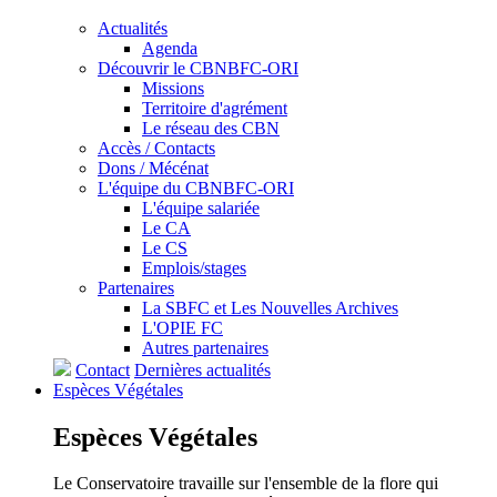
Actualités
Agenda
Découvrir le CBNBFC-ORI
Missions
Territoire d'agrément
Le réseau des CBN
Accès / Contacts
Dons / Mécénat
L'équipe du CBNBFC-ORI
L'équipe salariée
Le CA
Le CS
Emplois/stages
Partenaires
La SBFC et Les Nouvelles Archives
L'OPIE FC
Autres partenaires
Contact
Dernières actualités
Espèces
Végétales
Espèces
Végétales
Le Conservatoire travaille sur l'ensemble de la flore qui