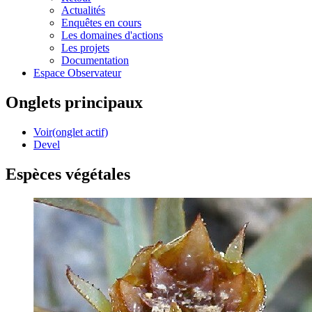
Actualités
Enquêtes en cours
Les domaines d'actions
Les projets
Documentation
Espace Observateur
Onglets principaux
Voir
(onglet actif)
Devel
Espèces végétales