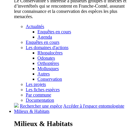
Le Conservatoire s’intéresse à plusieurs groupes d’insectes et
d’invertébrés qui se rencontrent en Franche-Comté, assurant
leur connaissance et la conservation des espèces les plus
menacées.
Actualités
Enquêtes en cours
Agenda
Enquêtes en cours
Les domaines d'actions
Rhopalocères
Odonates
Orthoptères
Mollusques
Autres
Conservation
Les projets
Les fiches espèces
Par commune
Documentation
Rechercher une espèce
Accéder à l'espace entomologiste
Milieux &
Habitats
Milieux &
Habitats