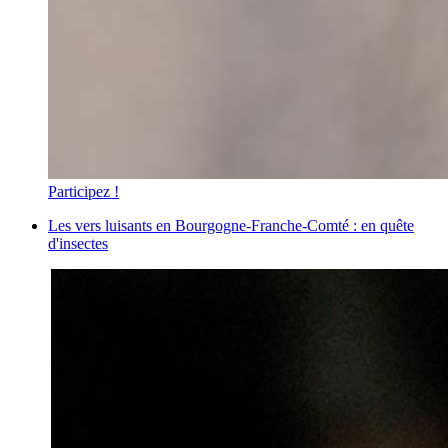
Participez !
Les vers luisants en Bourgogne-Franche-Comté : en quête
d'insectes