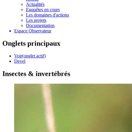
Actualités
Enquêtes en cours
Les domaines d'actions
Les projets
Documentation
Espace Observateur
Onglets principaux
Voir
(onglet actif)
Devel
Insectes & invertébrés