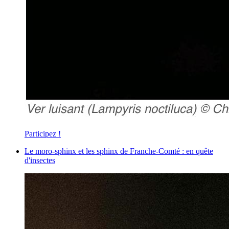
Participez !
Le moro-sphinx et les sphinx de Franche-Comté : en quête
d'insectes