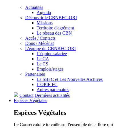
Actualités
Agenda
Découvrir le CBNBFC-ORI
Missions
Territoire d'agrément
Le réseau des CBN
Accès / Contacts
Dons / Mécénat
L'équipe du CBNBFC-ORI
L'équipe salariée
Le CA
Le CS
Emplois/stages
Partenaires
La SBFC et Les Nouvelles Archives
L'OPIE FC
Autres partenaires
Contact
Dernières actualités
Espèces
Végétales
Espèces
Végétales
Le Conservatoire travaille sur l'ensemble de la flore qui