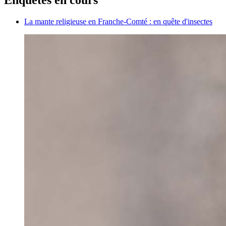
La mante religieuse en Franche-Comté : en quête d'insectes