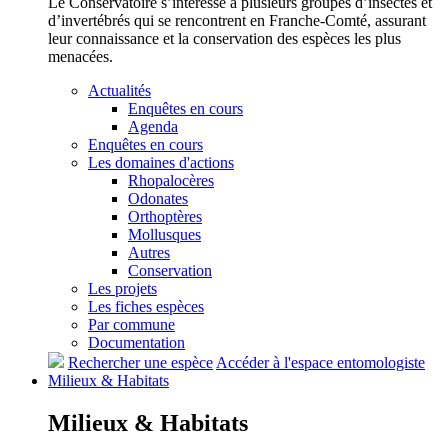
Le Conservatoire s’intéresse à plusieurs groupes d’insectes et
d’invertébrés qui se rencontrent en Franche-Comté, assurant
leur connaissance et la conservation des espèces les plus
menacées.
Actualités
Enquêtes en cours
Agenda
Enquêtes en cours
Les domaines d'actions
Rhopalocères
Odonates
Orthoptères
Mollusques
Autres
Conservation
Les projets
Les fiches espèces
Par commune
Documentation
Rechercher une espèce
Accéder à l'espace entomologiste
Milieux &
Habitats
Milieux &
Habitats