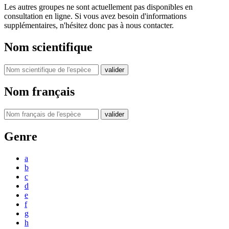
Les autres groupes ne sont actuellement pas disponibles en
consultation en ligne. Si vous avez besoin d'informations
supplémentaires, n'hésitez donc pas à nous contacter.
Nom scientifique
valider
Nom français
valider
Genre
a
b
c
d
e
f
g
h