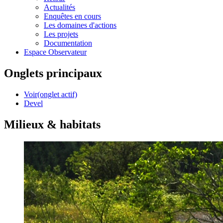
Actualités
Enquêtes en cours
Les domaines d'actions
Les projets
Documentation
Espace Observateur
Onglets principaux
Voir
(onglet actif)
Devel
Milieux & habitats