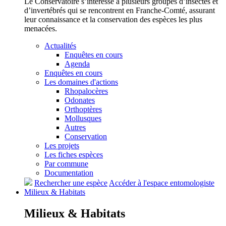
Le Conservatoire s’intéresse à plusieurs groupes d’insectes et
d’invertébrés qui se rencontrent en Franche-Comté, assurant
leur connaissance et la conservation des espèces les plus
menacées.
Actualités
Enquêtes en cours
Agenda
Enquêtes en cours
Les domaines d'actions
Rhopalocères
Odonates
Orthoptères
Mollusques
Autres
Conservation
Les projets
Les fiches espèces
Par commune
Documentation
Rechercher une espèce
Accéder à l'espace entomologiste
Milieux &
Habitats
Milieux &
Habitats