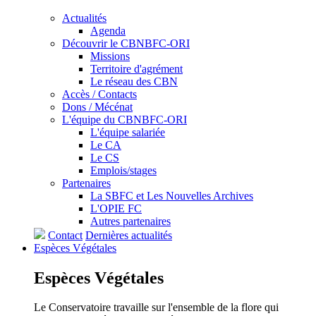
Actualités
Agenda
Découvrir le CBNBFC-ORI
Missions
Territoire d'agrément
Le réseau des CBN
Accès / Contacts
Dons / Mécénat
L'équipe du CBNBFC-ORI
L'équipe salariée
Le CA
Le CS
Emplois/stages
Partenaires
La SBFC et Les Nouvelles Archives
L'OPIE FC
Autres partenaires
Contact
Dernières actualités
Espèces
Végétales
Espèces
Végétales
Le Conservatoire travaille sur l'ensemble de la flore qui