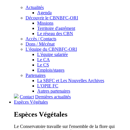
Actualités
Agenda
Découvrir le CBNBFC-ORI
Missions
Territoire d'agrément
Le réseau des CBN
Accès / Contacts
Dons / Mécénat
L'équipe du CBNBFC-ORI
L'équipe salariée
Le CA
Le CS
Emplois/stages
Partenaires
La SBFC et Les Nouvelles Archives
L'OPIE FC
Autres partenaires
Contact
Dernières actualités
Espèces
Végétales
Espèces
Végétales
Le Conservatoire travaille sur l'ensemble de la flore qui