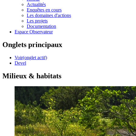
Actualités
Enquêtes en cours
Les domaines d'actions
Les projets
Documentation
Espace Observateur
Onglets principaux
Voir
(onglet actif)
Devel
Milieux & habitats