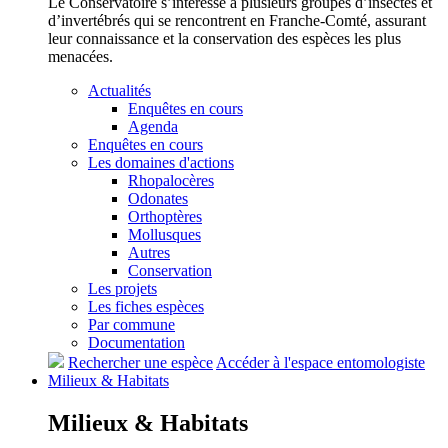
Le Conservatoire s’intéresse à plusieurs groupes d’insectes et
d’invertébrés qui se rencontrent en Franche-Comté, assurant
leur connaissance et la conservation des espèces les plus
menacées.
Actualités
Enquêtes en cours
Agenda
Enquêtes en cours
Les domaines d'actions
Rhopalocères
Odonates
Orthoptères
Mollusques
Autres
Conservation
Les projets
Les fiches espèces
Par commune
Documentation
Rechercher une espèce
Accéder à l'espace entomologiste
Milieux &
Habitats
Milieux &
Habitats