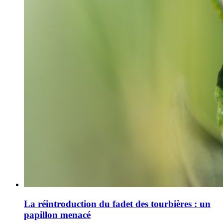
La réintroduction du fadet des tourbières : un
papillon menacé