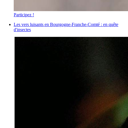
Participez !
Les vers luisants en Bourgogne-Franche-Comté : en quête
d'insectes