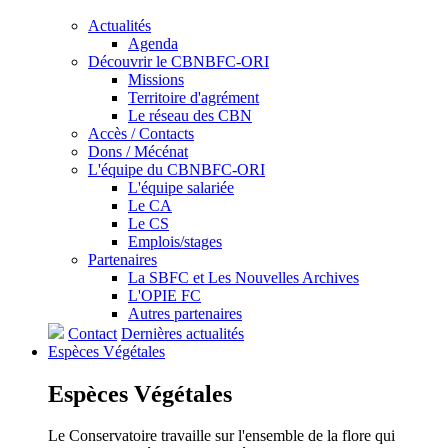
Actualités
Agenda
Découvrir le CBNBFC-ORI
Missions
Territoire d'agrément
Le réseau des CBN
Accès / Contacts
Dons / Mécénat
L'équipe du CBNBFC-ORI
L'équipe salariée
Le CA
Le CS
Emplois/stages
Partenaires
La SBFC et Les Nouvelles Archives
L'OPIE FC
Autres partenaires
Contact
Dernières actualités
Espèces
Végétales
Espèces
Végétales
Le Conservatoire travaille sur l'ensemble de la flore qui