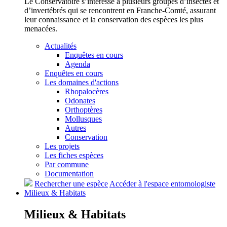
Le Conservatoire s’intéresse à plusieurs groupes d’insectes et
d’invertébrés qui se rencontrent en Franche-Comté, assurant
leur connaissance et la conservation des espèces les plus
menacées.
Actualités
Enquêtes en cours
Agenda
Enquêtes en cours
Les domaines d'actions
Rhopalocères
Odonates
Orthoptères
Mollusques
Autres
Conservation
Les projets
Les fiches espèces
Par commune
Documentation
Rechercher une espèce
Accéder à l'espace entomologiste
Milieux &
Habitats
Milieux &
Habitats