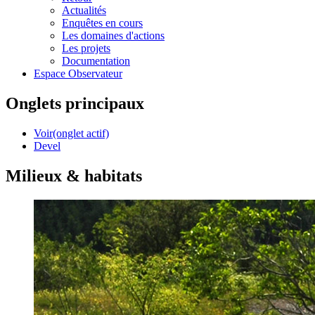
Actualités
Enquêtes en cours
Les domaines d'actions
Les projets
Documentation
Espace Observateur
Onglets principaux
Voir
(onglet actif)
Devel
Milieux & habitats