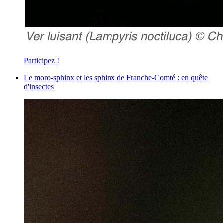
Participez !
Le moro-sphinx et les sphinx de Franche-Comté : en quête
d'insectes