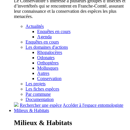
Le Conservatoire s’intéresse à plusieurs groupes d’insectes et
d’invertébrés qui se rencontrent en Franche-Comté, assurant
leur connaissance et la conservation des espèces les plus
menacées.
Actualités
Enquêtes en cours
Agenda
Enquêtes en cours
Les domaines d'actions
Rhopalocères
Odonates
Orthoptères
Mollusques
Autres
Conservation
Les projets
Les fiches espèces
Par commune
Documentation
Rechercher une espèce
Accéder à l'espace entomologiste
Milieux &
Habitats
Milieux &
Habitats