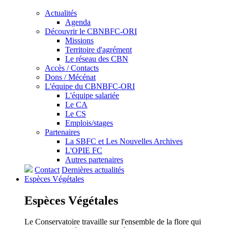
Actualités
Agenda
Découvrir le CBNBFC-ORI
Missions
Territoire d'agrément
Le réseau des CBN
Accès / Contacts
Dons / Mécénat
L'équipe du CBNBFC-ORI
L'équipe salariée
Le CA
Le CS
Emplois/stages
Partenaires
La SBFC et Les Nouvelles Archives
L'OPIE FC
Autres partenaires
Contact
Dernières actualités
Espèces
Végétales
Espèces
Végétales
Le Conservatoire travaille sur l'ensemble de la flore qui