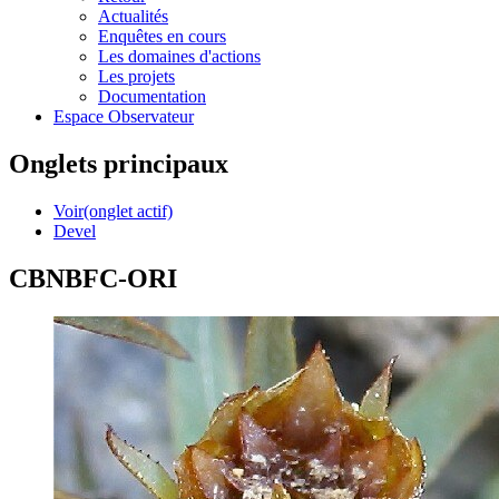
Actualités
Enquêtes en cours
Les domaines d'actions
Les projets
Documentation
Espace Observateur
Onglets principaux
Voir
(onglet actif)
Devel
CBNBFC-ORI