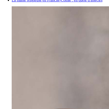
La mante religieuse en Franche-Comté : en quête d'insectes