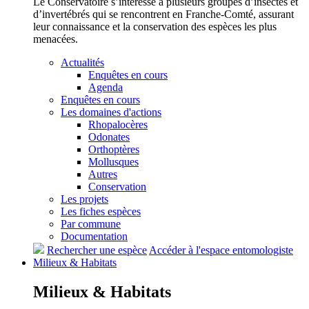
Le Conservatoire s’intéresse à plusieurs groupes d’insectes et
d’invertébrés qui se rencontrent en Franche-Comté, assurant
leur connaissance et la conservation des espèces les plus
menacées.
Actualités
Enquêtes en cours
Agenda
Enquêtes en cours
Les domaines d'actions
Rhopalocères
Odonates
Orthoptères
Mollusques
Autres
Conservation
Les projets
Les fiches espèces
Par commune
Documentation
Rechercher une espèce
Accéder à l'espace entomologiste
Milieux &
Habitats
Milieux &
Habitats