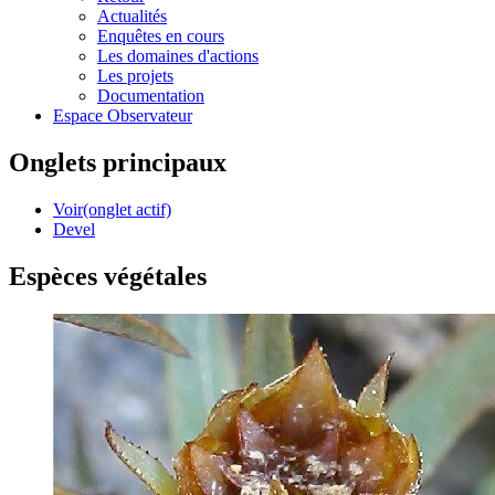
Actualités
Enquêtes en cours
Les domaines d'actions
Les projets
Documentation
Espace Observateur
Onglets principaux
Voir
(onglet actif)
Devel
Espèces végétales