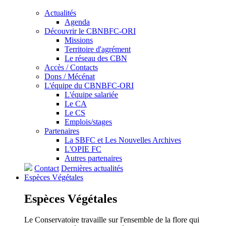
Actualités
Agenda
Découvrir le CBNBFC-ORI
Missions
Territoire d'agrément
Le réseau des CBN
Accès / Contacts
Dons / Mécénat
L'équipe du CBNBFC-ORI
L'équipe salariée
Le CA
Le CS
Emplois/stages
Partenaires
La SBFC et Les Nouvelles Archives
L'OPIE FC
Autres partenaires
Contact
Dernières actualités
Espèces
Végétales
Espèces
Végétales
Le Conservatoire travaille sur l'ensemble de la flore qui