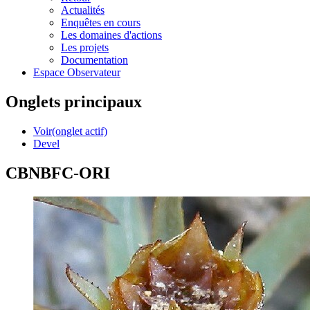
Actualités
Enquêtes en cours
Les domaines d'actions
Les projets
Documentation
Espace Observateur
Onglets principaux
Voir
(onglet actif)
Devel
CBNBFC-ORI