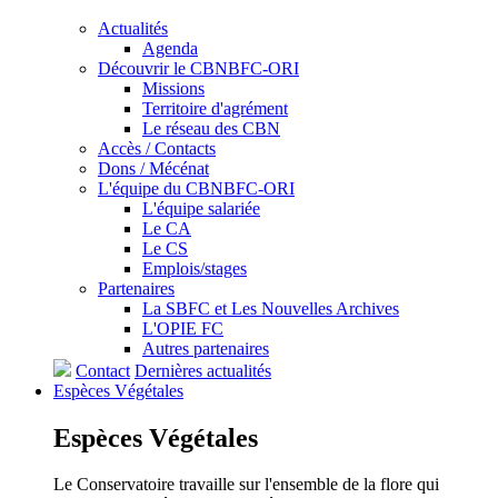
Actualités
Agenda
Découvrir le CBNBFC-ORI
Missions
Territoire d'agrément
Le réseau des CBN
Accès / Contacts
Dons / Mécénat
L'équipe du CBNBFC-ORI
L'équipe salariée
Le CA
Le CS
Emplois/stages
Partenaires
La SBFC et Les Nouvelles Archives
L'OPIE FC
Autres partenaires
Contact
Dernières actualités
Espèces
Végétales
Espèces
Végétales
Le Conservatoire travaille sur l'ensemble de la flore qui