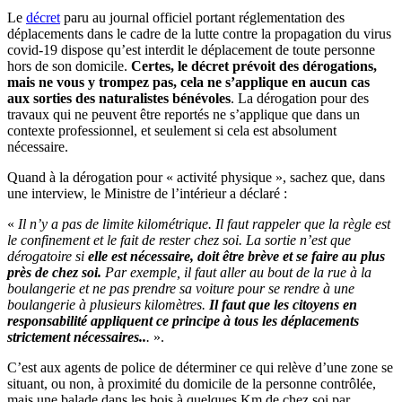
Le
décret
paru au journal officiel portant réglementation des
déplacements dans le cadre de la lutte contre la propagation du virus
covid-19 dispose qu’est interdit le déplacement de toute personne
hors de son domicile.
Certes, le décret prévoit des dérogations,
mais ne vous y trompez pas, cela ne s’applique en aucun cas
aux sorties des naturalistes bénévoles
. La dérogation pour des
travaux qui ne peuvent être reportés ne s’applique que dans un
contexte professionnel, et seulement si cela est absolument
nécessaire.
Quand à la dérogation pour « activité physique », sachez que, dans
une interview, le Ministre de l’intérieur a déclaré :
«
Il n’y a pas de limite kilométrique. Il faut rappeler que la règle est
le confinement et le fait de rester chez soi. La sortie n’est que
dérogatoire si
elle est nécessaire, doit être brève et se faire au plus
près de chez soi.
Par exemple, il faut aller au bout de la rue à la
boulangerie et ne pas prendre sa voiture pour se rendre à une
boulangerie à plusieurs kilomètres.
Il faut que les citoyens en
responsabilité appliquent ce principe à tous les déplacements
strictement nécessaires..
.
».
C’est aux agents de police de déterminer ce qui relève d’une zone se
situant, ou non, à proximité du domicile de la personne contrôlée,
mais une balade dans les bois à quelques Km de chez soi par