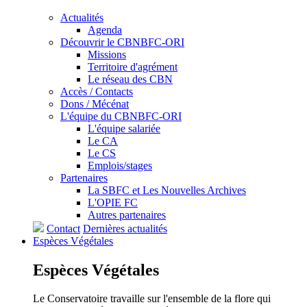
Actualités
Agenda
Découvrir le CBNBFC-ORI
Missions
Territoire d'agrément
Le réseau des CBN
Accès / Contacts
Dons / Mécénat
L'équipe du CBNBFC-ORI
L'équipe salariée
Le CA
Le CS
Emplois/stages
Partenaires
La SBFC et Les Nouvelles Archives
L'OPIE FC
Autres partenaires
Contact
Dernières actualités
Espèces
Végétales
Espèces
Végétales
Le Conservatoire travaille sur l'ensemble de la flore qui