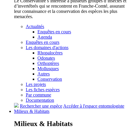
Le Conservatoire s’intéresse à plusieurs groupes d’insectes et
d’invertébrés qui se rencontrent en Franche-Comté, assurant
leur connaissance et la conservation des espèces les plus
menacées.
Actualités
Enquêtes en cours
Agenda
Enquêtes en cours
Les domaines d'actions
Rhopalocères
Odonates
Orthoptères
Mollusques
Autres
Conservation
Les projets
Les fiches espèces
Par commune
Documentation
Rechercher une espèce
Accéder à l'espace entomologiste
Milieux &
Habitats
Milieux &
Habitats