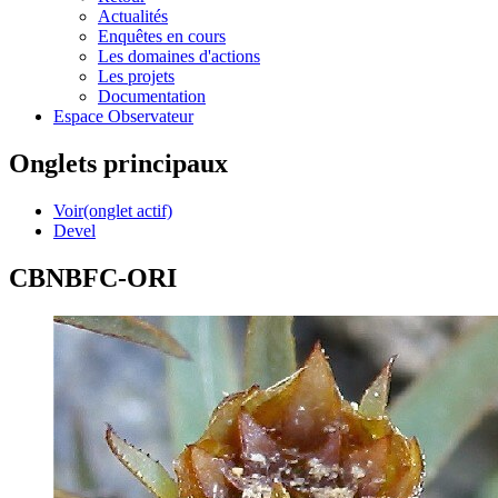
Actualités
Enquêtes en cours
Les domaines d'actions
Les projets
Documentation
Espace Observateur
Onglets principaux
Voir
(onglet actif)
Devel
CBNBFC-ORI