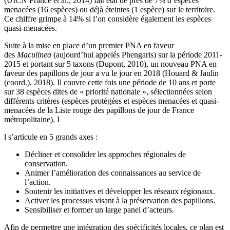
(UICN France et al., 2014) fait état de près de 7% d’espèces
menacées (16 espèces) ou déjà éteintes (1 espèce) sur le territoire.
Ce chiffre grimpe à 14% si l’on considère également les espèces
quasi-menacées.
Suite à la mise en place d’un premier PNA en faveur
des
Maculinea
(aujourd’hui appelés Phengaris) sur la période 2011-
2015 et portant sur 5 taxons (Dupont, 2010), un nouveau PNA en
faveur des papillons de jour a vu le jour en 2018 (Houard & Jaulin
(coord.), 2018). Il couvre cette fois une période de 10 ans et porte
sur 38 espèces dites de « priorité nationale », sélectionnées selon
différents critères (espèces protégées et espèces menacées et quasi-
menacées de la Liste rouge des papillons de jour de France
métropolitaine). I
l s’articule en 5 grands axes :
Décliner et consolider les approches régionales de
conservation.
Animer l’amélioration des connaissances au service de
l’action.
Soutenir les initiatives et développer les réseaux régionaux.
Activer les processus visant à la préservation des papillons.
Sensibiliser et former un large panel d’acteurs.
Afin de permettre une intégration des spécificités locales, ce plan est