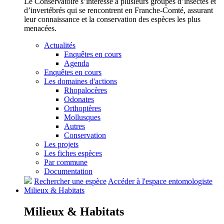
Le Conservatoire s’intéresse à plusieurs groupes d’insectes et
d’invertébrés qui se rencontrent en Franche-Comté, assurant
leur connaissance et la conservation des espèces les plus
menacées.
Actualités
Enquêtes en cours
Agenda
Enquêtes en cours
Les domaines d'actions
Rhopalocères
Odonates
Orthoptères
Mollusques
Autres
Conservation
Les projets
Les fiches espèces
Par commune
Documentation
Rechercher une espèce
Accéder à l'espace entomologiste
Milieux &
Habitats
Milieux &
Habitats