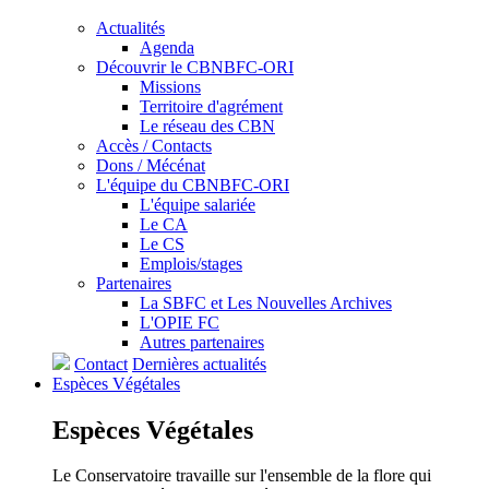
Actualités
Agenda
Découvrir le CBNBFC-ORI
Missions
Territoire d'agrément
Le réseau des CBN
Accès / Contacts
Dons / Mécénat
L'équipe du CBNBFC-ORI
L'équipe salariée
Le CA
Le CS
Emplois/stages
Partenaires
La SBFC et Les Nouvelles Archives
L'OPIE FC
Autres partenaires
Contact
Dernières actualités
Espèces
Végétales
Espèces
Végétales
Le Conservatoire travaille sur l'ensemble de la flore qui