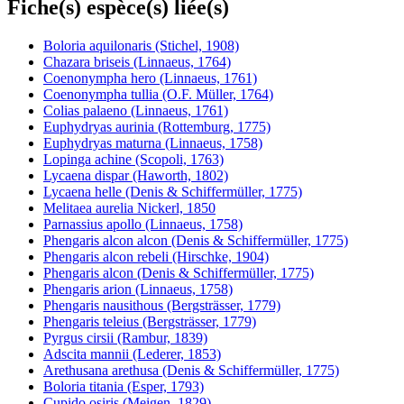
Fiche(s) espèce(s) liée(s)
Boloria aquilonaris (Stichel, 1908)
Chazara briseis (Linnaeus, 1764)
Coenonympha hero (Linnaeus, 1761)
Coenonympha tullia (O.F. Müller, 1764)
Colias palaeno (Linnaeus, 1761)
Euphydryas aurinia (Rottemburg, 1775)
Euphydryas maturna (Linnaeus, 1758)
Lopinga achine (Scopoli, 1763)
Lycaena dispar (Haworth, 1802)
Lycaena helle (Denis & Schiffermüller, 1775)
Melitaea aurelia Nickerl, 1850
Parnassius apollo (Linnaeus, 1758)
Phengaris alcon alcon (Denis & Schiffermüller, 1775)
Phengaris alcon rebeli (Hirschke, 1904)
Phengaris alcon (Denis & Schiffermüller, 1775)
Phengaris arion (Linnaeus, 1758)
Phengaris nausithous (Bergsträsser, 1779)
Phengaris teleius (Bergsträsser, 1779)
Pyrgus cirsii (Rambur, 1839)
Adscita mannii (Lederer, 1853)
Arethusana arethusa (Denis & Schiffermüller, 1775)
Boloria titania (Esper, 1793)
Cupido osiris (Meigen, 1829)