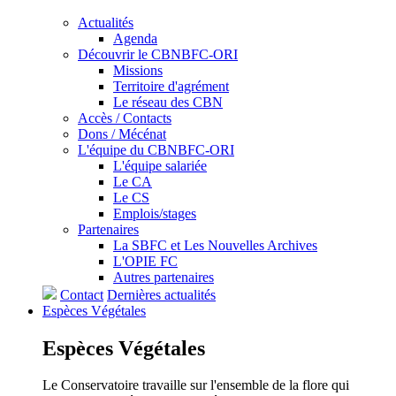
Actualités
Agenda
Découvrir le CBNBFC-ORI
Missions
Territoire d'agrément
Le réseau des CBN
Accès / Contacts
Dons / Mécénat
L'équipe du CBNBFC-ORI
L'équipe salariée
Le CA
Le CS
Emplois/stages
Partenaires
La SBFC et Les Nouvelles Archives
L'OPIE FC
Autres partenaires
Contact
Dernières actualités
Espèces
Végétales
Espèces
Végétales
Le Conservatoire travaille sur l'ensemble de la flore qui