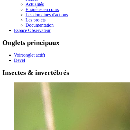
Actualités
Enquêtes en cours
Les domaines d'actions
Les projets
Documentation
Espace Observateur
Onglets principaux
Voir
(onglet actif)
Devel
Insectes & invertébrés