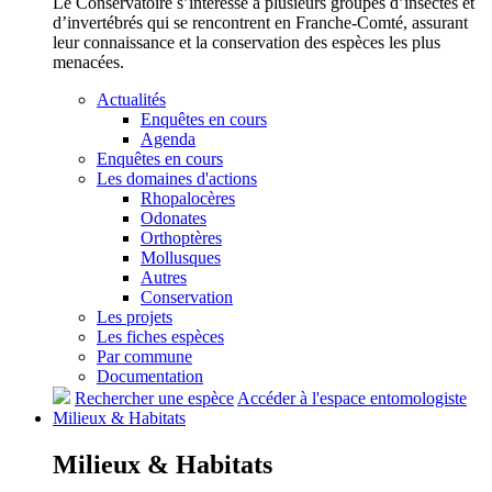
Le Conservatoire s’intéresse à plusieurs groupes d’insectes et
d’invertébrés qui se rencontrent en Franche-Comté, assurant
leur connaissance et la conservation des espèces les plus
menacées.
Actualités
Enquêtes en cours
Agenda
Enquêtes en cours
Les domaines d'actions
Rhopalocères
Odonates
Orthoptères
Mollusques
Autres
Conservation
Les projets
Les fiches espèces
Par commune
Documentation
Rechercher une espèce
Accéder à l'espace entomologiste
Milieux &
Habitats
Milieux &
Habitats