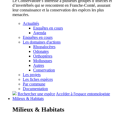
Le Conservatoire s’intéresse à plusieurs groupes d’insectes et
d’invertébrés qui se rencontrent en Franche-Comté, assurant
leur connaissance et la conservation des espèces les plus
menacées.
Actualités
Enquêtes en cours
Agenda
Enquêtes en cours
Les domaines d'actions
Rhopalocères
Odonates
Orthoptères
Mollusques
Autres
Conservation
Les projets
Les fiches espèces
Par commune
Documentation
Rechercher une espèce
Accéder à l'espace entomologiste
Milieux &
Habitats
Milieux &
Habitats