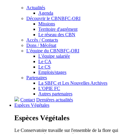
Actualités
Agenda
Découvrir le CBNBFC-ORI
Missions
Territoire d'agrément
Le réseau des CBN
Accès / Contacts
Dons / Mécénat
L'équipe du CBNBFC-ORI
L'équipe salariée
Le CA
Le CS
Emplois/stages
Partenaires
La SBFC et Les Nouvelles Archives
L'OPIE FC
Autres partenaires
Contact
Dernières actualités
Espèces
Végétales
Espèces
Végétales
Le Conservatoire travaille sur l'ensemble de la flore qui