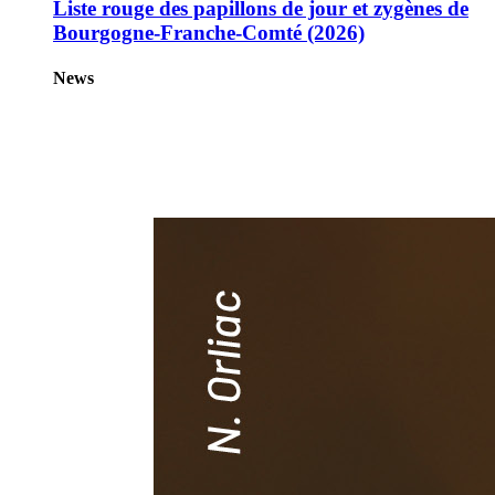
Liste rouge des papillons de jour et zygènes de
Bourgogne-Franche-Comté (2026)
News