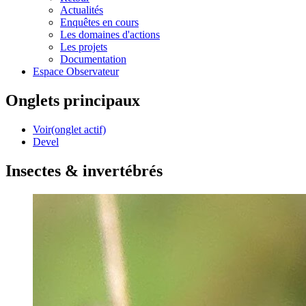
Actualités
Enquêtes en cours
Les domaines d'actions
Les projets
Documentation
Espace Observateur
Onglets principaux
Voir
(onglet actif)
Devel
Insectes & invertébrés