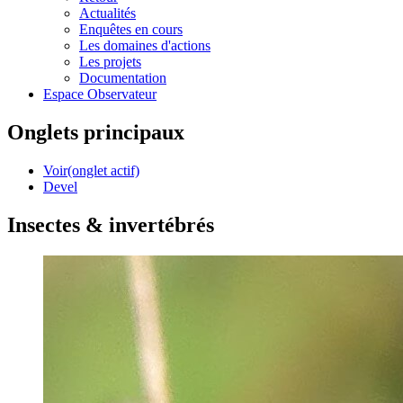
Actualités
Enquêtes en cours
Les domaines d'actions
Les projets
Documentation
Espace Observateur
Onglets principaux
Voir
(onglet actif)
Devel
Insectes & invertébrés