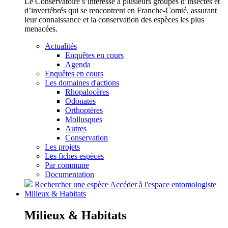
Le Conservatoire s’intéresse à plusieurs groupes d’insectes et
d’invertébrés qui se rencontrent en Franche-Comté, assurant
leur connaissance et la conservation des espèces les plus
menacées.
Actualités
Enquêtes en cours
Agenda
Enquêtes en cours
Les domaines d'actions
Rhopalocères
Odonates
Orthoptères
Mollusques
Autres
Conservation
Les projets
Les fiches espèces
Par commune
Documentation
Rechercher une espèce
Accéder à l'espace entomologiste
Milieux &
Habitats
Milieux &
Habitats