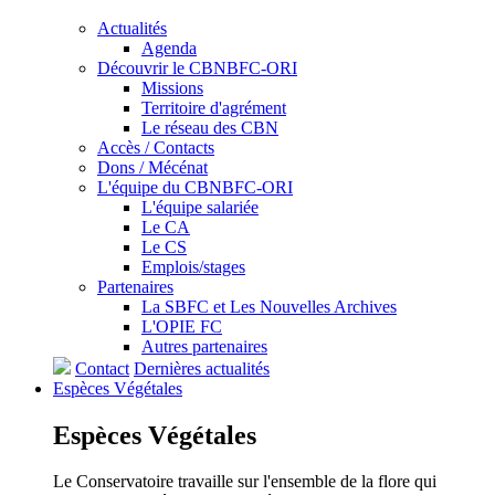
Actualités
Agenda
Découvrir le CBNBFC-ORI
Missions
Territoire d'agrément
Le réseau des CBN
Accès / Contacts
Dons / Mécénat
L'équipe du CBNBFC-ORI
L'équipe salariée
Le CA
Le CS
Emplois/stages
Partenaires
La SBFC et Les Nouvelles Archives
L'OPIE FC
Autres partenaires
Contact
Dernières actualités
Espèces
Végétales
Espèces
Végétales
Le Conservatoire travaille sur l'ensemble de la flore qui