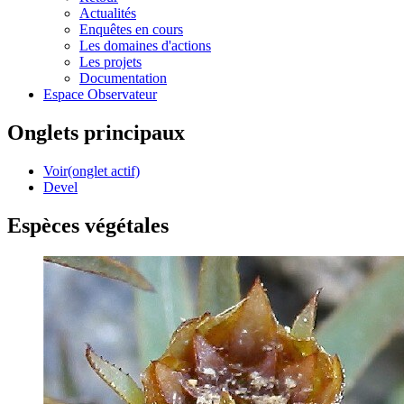
Actualités
Enquêtes en cours
Les domaines d'actions
Les projets
Documentation
Espace Observateur
Onglets principaux
Voir
(onglet actif)
Devel
Espèces végétales