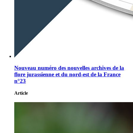
Nouveau numéro des nouvelles archives de la
flore jurassienne et du nord-est de la France
n°23
Article