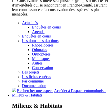
Le Conservatoire s’intéresse à plusieurs groupes d’insectes et
d’invertébrés qui se rencontrent en Franche-Comté, assurant
leur connaissance et la conservation des espèces les plus
menacées.
Actualités
Enquêtes en cours
Agenda
Enquêtes en cours
Les domaines d'actions
Rhopalocères
Odonates
Orthoptères
Mollusques
Autres
Conservation
Les projets
Les fiches espèces
Par commune
Documentation
Rechercher une espèce
Accéder à l'espace entomologiste
Milieux &
Habitats
Milieux &
Habitats