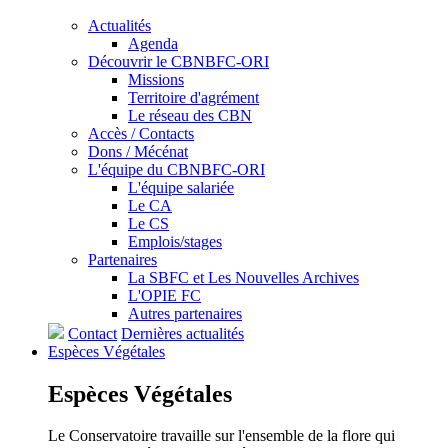
Actualités
Agenda
Découvrir le CBNBFC-ORI
Missions
Territoire d'agrément
Le réseau des CBN
Accès / Contacts
Dons / Mécénat
L'équipe du CBNBFC-ORI
L'équipe salariée
Le CA
Le CS
Emplois/stages
Partenaires
La SBFC et Les Nouvelles Archives
L'OPIE FC
Autres partenaires
Contact
Dernières actualités
Espèces
Végétales
Espèces
Végétales
Le Conservatoire travaille sur l'ensemble de la flore qui