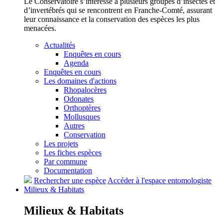
Le Conservatoire s’intéresse à plusieurs groupes d’insectes et
d’invertébrés qui se rencontrent en Franche-Comté, assurant
leur connaissance et la conservation des espèces les plus
menacées.
Actualités
Enquêtes en cours
Agenda
Enquêtes en cours
Les domaines d'actions
Rhopalocères
Odonates
Orthoptères
Mollusques
Autres
Conservation
Les projets
Les fiches espèces
Par commune
Documentation
Rechercher une espèce
Accéder à l'espace entomologiste
Milieux &
Habitats
Milieux &
Habitats