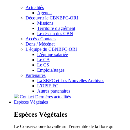
Actualités
Agenda
Découvrir le CBNBFC-ORI
Missions
Territoire d'agrément
Le réseau des CBN
Accès / Contacts
Dons / Mécénat
L'équipe du CBNBFC-ORI
L'équipe salariée
Le CA
Le CS
Emplois/stages
Partenaires
La SBFC et Les Nouvelles Archives
L'OPIE FC
Autres partenaires
Contact
Dernières actualités
Espèces
Végétales
Espèces
Végétales
Le Conservatoire travaille sur l'ensemble de la flore qui