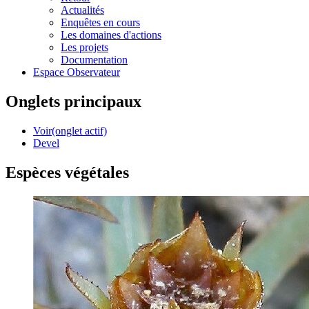
Actualités
Enquêtes en cours
Les domaines d'actions
Les projets
Documentation
Espace Observateur
Onglets principaux
Voir
(onglet actif)
Devel
Espèces végétales