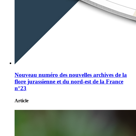
Nouveau numéro des nouvelles archives de la
flore jurassienne et du nord-est de la France
n°23
Article