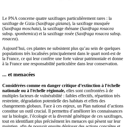
Le PNA concerne quatre saxifrages particulièrement rares : la
saxifrage de Gizia (
Saxifraga giziana
), la saxifrage musquée
(
Saxifraga moschata
), la saxifrage rhénane (
Saxifraga rosacea
subsp.
sponhemica
) et la saxifrage rosée (
Saxifraga rosacea
subsp.
rosacea
).
Aujourd’hui, ces plantes ne subsistent plus qu’au sein de quelques
populations très localisées principalement dans le quart nord-est de
la France, ce qui leur confère une forte valeur patrimoniale et donne
à la France une responsabilité particulière dans leur conservation.
... et menacées
Considérées comme en danger critique d’extinction à l’échelle
nationale ou à l'échelle régionale,
elles sont confrontées à de
multiples facteurs de vulnérabilité : faibles effectifs, répartition très
restreinte, dégradation potentielle des habitats et effets des
changements globaux. Face à ces enjeux, un Plan national d’actions
constitue un outil crucial. Il permettra d’améliorer les connaissances
sur la biologie, l’écologie et la diversité génétique de ces saxifrages,
tout en identifiant plus précisément les menaces qui pèsent sur leur
maintien, afin de pouvoir ensuite déployer des actions concrètes et