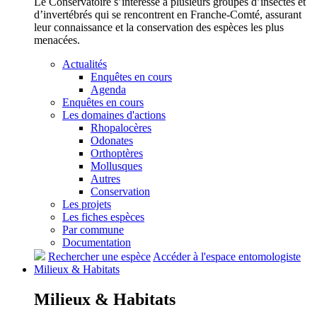
Le Conservatoire s’intéresse à plusieurs groupes d’insectes et
d’invertébrés qui se rencontrent en Franche-Comté, assurant
leur connaissance et la conservation des espèces les plus
menacées.
Actualités
Enquêtes en cours
Agenda
Enquêtes en cours
Les domaines d'actions
Rhopalocères
Odonates
Orthoptères
Mollusques
Autres
Conservation
Les projets
Les fiches espèces
Par commune
Documentation
Rechercher une espèce
Accéder à l'espace entomologiste
Milieux &
Habitats
Milieux &
Habitats