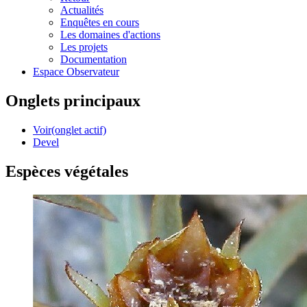
Actualités
Enquêtes en cours
Les domaines d'actions
Les projets
Documentation
Espace Observateur
Onglets principaux
Voir
(onglet actif)
Devel
Espèces végétales