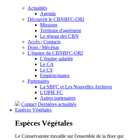
Actualités
Agenda
Découvrir le CBNBFC-ORI
Missions
Territoire d'agrément
Le réseau des CBN
Accès / Contacts
Dons / Mécénat
L'équipe du CBNBFC-ORI
L'équipe salariée
Le CA
Le CS
Emplois/stages
Partenaires
La SBFC et Les Nouvelles Archives
L'OPIE FC
Autres partenaires
Contact
Dernières actualités
Espèces
Végétales
Espèces
Végétales
Le Conservatoire travaille sur l'ensemble de la flore qui