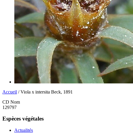
Accueil
/ Viola x intersita Beck, 1891
CD Nom
129797
Espèces végétales
Actualités