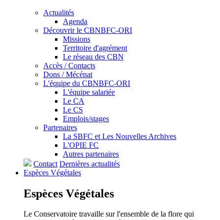
Actualités
Agenda
Découvrir le CBNBFC-ORI
Missions
Territoire d'agrément
Le réseau des CBN
Accès / Contacts
Dons / Mécénat
L'équipe du CBNBFC-ORI
L'équipe salariée
Le CA
Le CS
Emplois/stages
Partenaires
La SBFC et Les Nouvelles Archives
L'OPIE FC
Autres partenaires
Contact
Dernières actualités
Espèces
Végétales
Espèces
Végétales
Le Conservatoire travaille sur l'ensemble de la flore qui