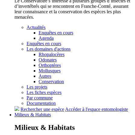
Le Conservatoire s’intéresse à plusieurs groupes d’insectes et
d’invertébrés qui se rencontrent en Franche-Comté, assurant
leur connaissance et la conservation des espèces les plus
menacées.
Actualités
Enquêtes en cours
Agenda
Enquêtes en cours
Les domaines d'actions
Rhopalocères
Odonates
Orthoptères
Mollusques
Autres
Conservation
Les projets
Les fiches espèces
Par commune
Documentation
Rechercher une espèce
Accéder à l'espace entomologiste
Milieux &
Habitats
Milieux &
Habitats