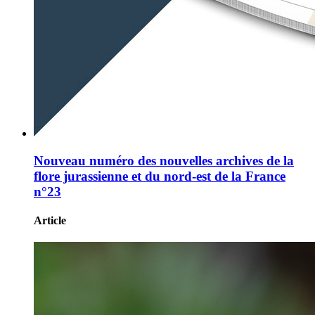
Nouveau numéro des nouvelles archives de la
flore jurassienne et du nord-est de la France
n°23
Article