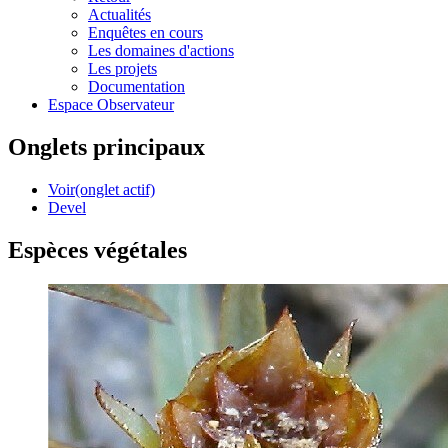
Actualités
Enquêtes en cours
Les domaines d'actions
Les projets
Documentation
Espace Observateur
Onglets principaux
Voir
(onglet actif)
Devel
Espèces végétales