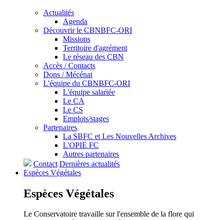
Actualités
Agenda
Découvrir le CBNBFC-ORI
Missions
Territoire d'agrément
Le réseau des CBN
Accès / Contacts
Dons / Mécénat
L'équipe du CBNBFC-ORI
L'équipe salariée
Le CA
Le CS
Emplois/stages
Partenaires
La SBFC et Les Nouvelles Archives
L'OPIE FC
Autres partenaires
Contact
Dernières actualités
Espèces
Végétales
Espèces
Végétales
Le Conservatoire travaille sur l'ensemble de la flore qui