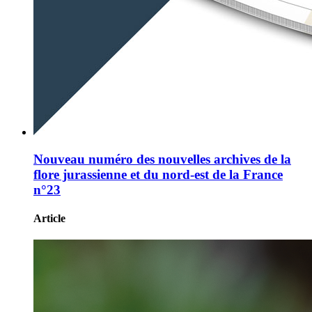
Nouveau numéro des nouvelles archives de la
flore jurassienne et du nord-est de la France
n°23
Article