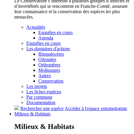
Le Conservatoire s’intéresse à plusieurs groupes d’insectes et
d’invertébrés qui se rencontrent en Franche-Comté, assurant
leur connaissance et la conservation des espèces les plus
menacées.
Actualités
Enquêtes en cours
Agenda
Enquêtes en cours
Les domaines d'actions
Rhopalocères
Odonates
Orthoptères
Mollusques
Autres
Conservation
Les projets
Les fiches espèces
Par commune
Documentation
Rechercher une espèce
Accéder à l'espace entomologiste
Milieux &
Habitats
Milieux &
Habitats