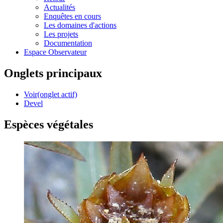
Actualités
Enquêtes en cours
Les domaines d'actions
Les projets
Documentation
Espace Observateur
Onglets principaux
Voir
(onglet actif)
Devel
Espèces végétales