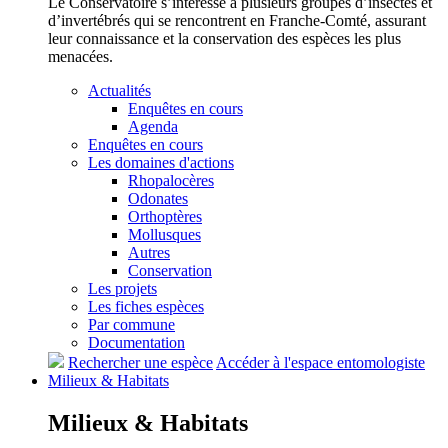
Le Conservatoire s’intéresse à plusieurs groupes d’insectes et
d’invertébrés qui se rencontrent en Franche-Comté, assurant
leur connaissance et la conservation des espèces les plus
menacées.
Actualités
Enquêtes en cours
Agenda
Enquêtes en cours
Les domaines d'actions
Rhopalocères
Odonates
Orthoptères
Mollusques
Autres
Conservation
Les projets
Les fiches espèces
Par commune
Documentation
Rechercher une espèce
Accéder à l'espace entomologiste
Milieux &
Habitats
Milieux &
Habitats