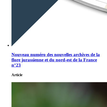
Nouveau numéro des nouvelles archives de la
flore jurassienne et du nord-est de la France
n°23
Article