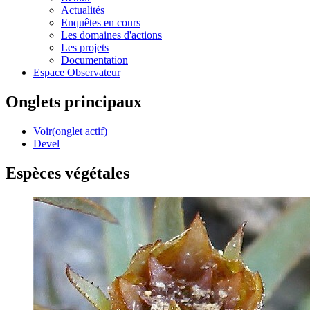
Actualités
Enquêtes en cours
Les domaines d'actions
Les projets
Documentation
Espace Observateur
Onglets principaux
Voir
(onglet actif)
Devel
Espèces végétales