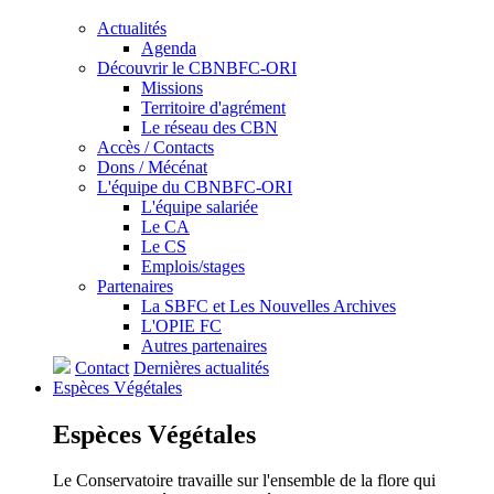
Actualités
Agenda
Découvrir le CBNBFC-ORI
Missions
Territoire d'agrément
Le réseau des CBN
Accès / Contacts
Dons / Mécénat
L'équipe du CBNBFC-ORI
L'équipe salariée
Le CA
Le CS
Emplois/stages
Partenaires
La SBFC et Les Nouvelles Archives
L'OPIE FC
Autres partenaires
Contact
Dernières actualités
Espèces
Végétales
Espèces
Végétales
Le Conservatoire travaille sur l'ensemble de la flore qui