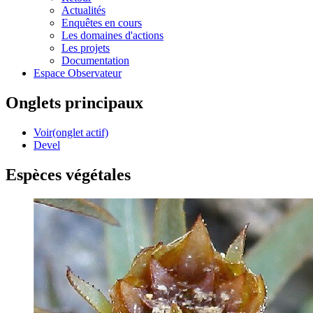
Actualités
Enquêtes en cours
Les domaines d'actions
Les projets
Documentation
Espace Observateur
Onglets principaux
Voir
(onglet actif)
Devel
Espèces végétales