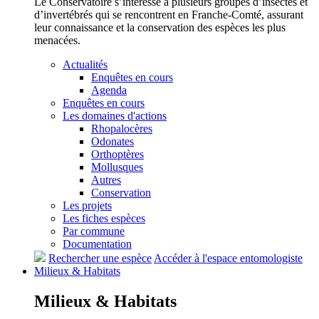
Le Conservatoire s’intéresse à plusieurs groupes d’insectes et
d’invertébrés qui se rencontrent en Franche-Comté, assurant
leur connaissance et la conservation des espèces les plus
menacées.
Actualités
Enquêtes en cours
Agenda
Enquêtes en cours
Les domaines d'actions
Rhopalocères
Odonates
Orthoptères
Mollusques
Autres
Conservation
Les projets
Les fiches espèces
Par commune
Documentation
Rechercher une espèce
Accéder à l'espace entomologiste
Milieux &
Habitats
Milieux &
Habitats