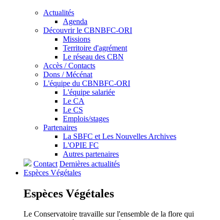
Actualités
Agenda
Découvrir le CBNBFC-ORI
Missions
Territoire d'agrément
Le réseau des CBN
Accès / Contacts
Dons / Mécénat
L'équipe du CBNBFC-ORI
L'équipe salariée
Le CA
Le CS
Emplois/stages
Partenaires
La SBFC et Les Nouvelles Archives
L'OPIE FC
Autres partenaires
Contact
Dernières actualités
Espèces
Végétales
Espèces
Végétales
Le Conservatoire travaille sur l'ensemble de la flore qui