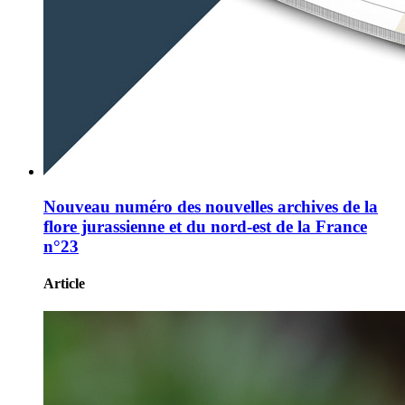
Nouveau numéro des nouvelles archives de la
flore jurassienne et du nord-est de la France
n°23
Article