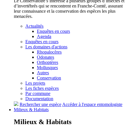
Le Conservatoire s’intéresse à plusieurs groupes d’insectes et
d’invertébrés qui se rencontrent en Franche-Comté, assurant
leur connaissance et la conservation des espèces les plus
menacées.
Actualités
Enquêtes en cours
Agenda
Enquêtes en cours
Les domaines d'actions
Rhopalocères
Odonates
Orthoptères
Mollusques
Autres
Conservation
Les projets
Les fiches espèces
Par commune
Documentation
Rechercher une espèce
Accéder à l'espace entomologiste
Milieux &
Habitats
Milieux &
Habitats