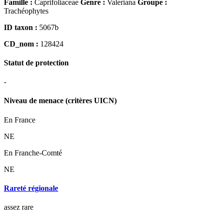
Famille :
Caprifoliaceae
Genre :
Valeriana
Groupe :
Trachéophytes
ID taxon :
5067b
CD_nom :
128424
Statut de protection
-
Niveau de menace (critères UICN)
En France
NE
En Franche-Comté
NE
Rareté régionale
assez rare