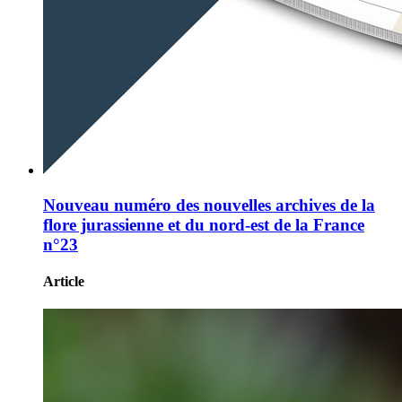
Nouveau numéro des nouvelles archives de la
flore jurassienne et du nord-est de la France
n°23
Article