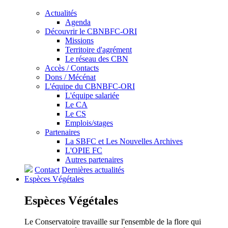
Actualités
Agenda
Découvrir le CBNBFC-ORI
Missions
Territoire d'agrément
Le réseau des CBN
Accès / Contacts
Dons / Mécénat
L'équipe du CBNBFC-ORI
L'équipe salariée
Le CA
Le CS
Emplois/stages
Partenaires
La SBFC et Les Nouvelles Archives
L'OPIE FC
Autres partenaires
Contact
Dernières actualités
Espèces
Végétales
Espèces
Végétales
Le Conservatoire travaille sur l'ensemble de la flore qui