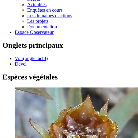
Actualités
Enquêtes en cours
Les domaines d'actions
Les projets
Documentation
Espace Observateur
Onglets principaux
Voir
(onglet actif)
Devel
Espèces végétales