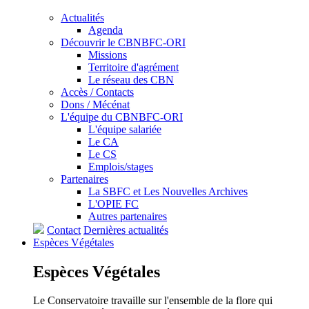
Actualités
Agenda
Découvrir le CBNBFC-ORI
Missions
Territoire d'agrément
Le réseau des CBN
Accès / Contacts
Dons / Mécénat
L'équipe du CBNBFC-ORI
L'équipe salariée
Le CA
Le CS
Emplois/stages
Partenaires
La SBFC et Les Nouvelles Archives
L'OPIE FC
Autres partenaires
Contact
Dernières actualités
Espèces
Végétales
Espèces
Végétales
Le Conservatoire travaille sur l'ensemble de la flore qui