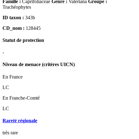
Famille :
Caprifoliaceae
Genre :
Valeriana
Groupe :
Trachéophytes
ID taxon :
343b
CD_nom :
128445
Statut de protection
-
Niveau de menace (critères UICN)
En France
LC
En Franche-Comté
LC
Rareté régionale
très rare