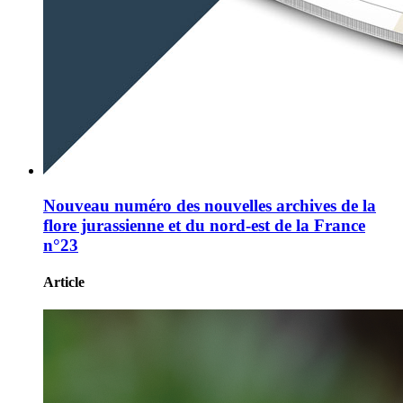
Nouveau numéro des nouvelles archives de la
flore jurassienne et du nord-est de la France
n°23
Article