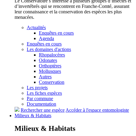
Le Conservatoire s’intéresse à plusieurs groupes d’insectes et
d’invertébrés qui se rencontrent en Franche-Comté, assurant
leur connaissance et la conservation des espèces les plus
menacées.
Actualités
Enquêtes en cours
Agenda
Enquêtes en cours
Les domaines d'actions
Rhopalocères
Odonates
Orthoptères
Mollusques
Autres
Conservation
Les projets
Les fiches espèces
Par commune
Documentation
Rechercher une espèce
Accéder à l'espace entomologiste
Milieux &
Habitats
Milieux &
Habitats