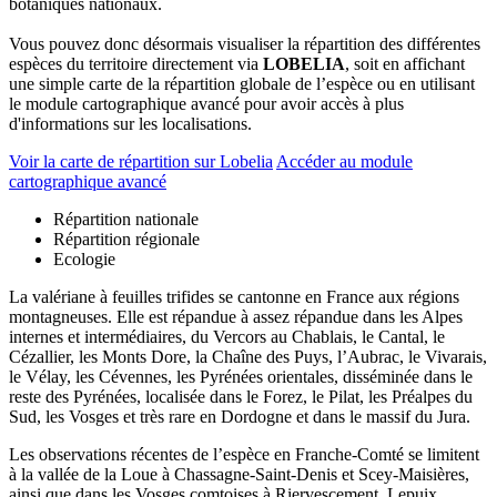
botaniques nationaux.
Vous pouvez donc désormais visualiser la répartition des différentes
espèces du territoire directement via
LOBELIA
, soit en affichant
une simple carte de la répartition globale de l’espèce ou en utilisant
le module cartographique avancé pour avoir accès à plus
d'informations sur les localisations.
Voir la carte de répartition sur Lobelia
Accéder au module
cartographique avancé
Répartition nationale
Répartition régionale
Ecologie
La valériane à feuilles trifides se cantonne en France aux régions
montagneuses. Elle est répandue à assez répandue dans les Alpes
internes et intermédiaires, du Vercors au Chablais, le Cantal, le
Cézallier, les Monts Dore, la Chaîne des Puys, l’Aubrac, le Vivarais,
le Vélay, les Cévennes, les Pyrénées orientales, disséminée dans le
reste des Pyrénées, localisée dans le Forez, le Pilat, les Préalpes du
Sud, les Vosges et très rare en Dordogne et dans le massif du Jura.
Les observations récentes de l’espèce en Franche-Comté se limitent
à la vallée de la Loue à Chassagne-Saint-Denis et Scey-Maisières,
ainsi que dans les Vosges comtoises à Riervescement, Lepuix,