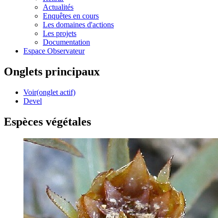
Actualités
Enquêtes en cours
Les domaines d'actions
Les projets
Documentation
Espace Observateur
Onglets principaux
Voir
(onglet actif)
Devel
Espèces végétales