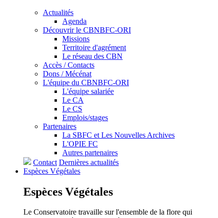
Actualités
Agenda
Découvrir le CBNBFC-ORI
Missions
Territoire d'agrément
Le réseau des CBN
Accès / Contacts
Dons / Mécénat
L'équipe du CBNBFC-ORI
L'équipe salariée
Le CA
Le CS
Emplois/stages
Partenaires
La SBFC et Les Nouvelles Archives
L'OPIE FC
Autres partenaires
Contact
Dernières actualités
Espèces
Végétales
Espèces
Végétales
Le Conservatoire travaille sur l'ensemble de la flore qui