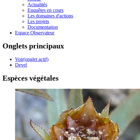
Actualités
Enquêtes en cours
Les domaines d'actions
Les projets
Documentation
Espace Observateur
Onglets principaux
Voir
(onglet actif)
Devel
Espèces végétales