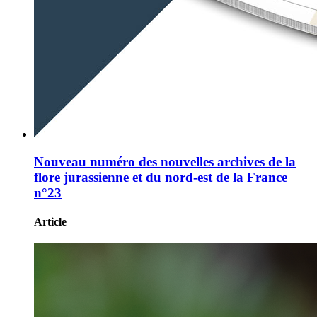
Nouveau numéro des nouvelles archives de la
flore jurassienne et du nord-est de la France
n°23
Article