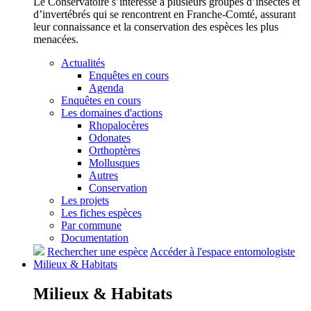
Le Conservatoire s’intéresse à plusieurs groupes d’insectes et
d’invertébrés qui se rencontrent en Franche-Comté, assurant
leur connaissance et la conservation des espèces les plus
menacées.
Actualités
Enquêtes en cours
Agenda
Enquêtes en cours
Les domaines d'actions
Rhopalocères
Odonates
Orthoptères
Mollusques
Autres
Conservation
Les projets
Les fiches espèces
Par commune
Documentation
Rechercher une espèce
Accéder à l'espace entomologiste
Milieux &
Habitats
Milieux &
Habitats