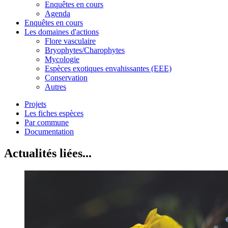
Enquêtes en cours
Agenda
Enquêtes en cours
Les domaines d'actions
Flore vasculaire
Bryophytes/Charophytes
Mycologie
Espèces exotiques envahissantes (EEE)
Conservation
Autres
Projets
Les fiches espèces
Par commune
Documentation
Actualités liées...