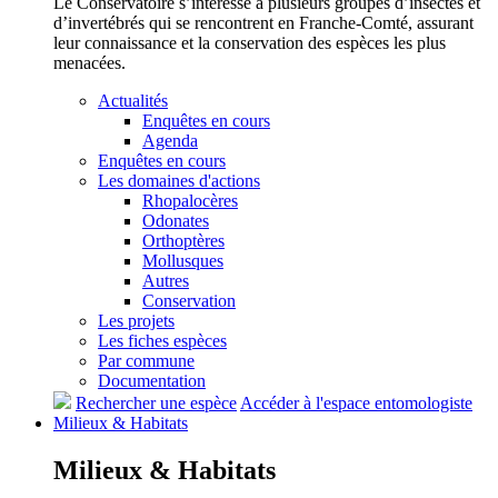
Le Conservatoire s’intéresse à plusieurs groupes d’insectes et
d’invertébrés qui se rencontrent en Franche-Comté, assurant
leur connaissance et la conservation des espèces les plus
menacées.
Actualités
Enquêtes en cours
Agenda
Enquêtes en cours
Les domaines d'actions
Rhopalocères
Odonates
Orthoptères
Mollusques
Autres
Conservation
Les projets
Les fiches espèces
Par commune
Documentation
Rechercher une espèce
Accéder à l'espace entomologiste
Milieux &
Habitats
Milieux &
Habitats