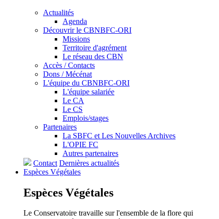
Actualités
Agenda
Découvrir le CBNBFC-ORI
Missions
Territoire d'agrément
Le réseau des CBN
Accès / Contacts
Dons / Mécénat
L'équipe du CBNBFC-ORI
L'équipe salariée
Le CA
Le CS
Emplois/stages
Partenaires
La SBFC et Les Nouvelles Archives
L'OPIE FC
Autres partenaires
Contact
Dernières actualités
Espèces
Végétales
Espèces
Végétales
Le Conservatoire travaille sur l'ensemble de la flore qui