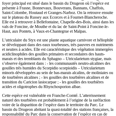
foyer principal est situé dans le bassin du Drugeon où l’espèce est
présente à Frasne, Bonnevaux, Bouverans, Bannans, Chaffois,
Saint-Colombe, Houtaud et Granges-Narboz. On la retrouve ensuite
sur le plateau du Russey aux Ecorces et à Fournet-Blancheroche.
Elle est à retrouver à Bellefontaine, Chapelle-des-Bois, ainsi dans les
vals de Foncine, de Mouthe et du lac de Saint-Point à Foncine-le-
Haut, aux Pontets, à Vaux-et-Chantegrue et Malpas.
L’utriculaire du Styx est une plante aquatique carnivore et héliophile
se développant dans des eaux tourbeuses, très pauvres en nutriments
et neutres à acides. Elle est caractéristique des végétation immergées
acidiclinophiles des gouilles primaires et secondaires des hauts-
marais et des tremblants du Sphagno – Utricularietum stygiae, mais
s’observe également dans : - les communautés neutro-alcalines des
gouilles très humides du Scorpidio scorpioidis – Utricularietum
minoris développées au sein de bas-marais alcalins, de moliniaies ou
de tourbières alcalines ; - les gouilles des tourbières alcalines et de
transition du Caricion lasiocarpae ; - les gouilles des tourbières
acides et oligotrophes du Rhynchosporion albae.
Cette espèce est vulnérable en Franche-Comté. L’atterrissement
naturel des tourbières est probablement à l’origine de la raréfaction
voire de la disparition de l’espèce dans le territoire du Parc. Le
bassin du Drugeon abritant la quasi-totalité des stations françaises, la
responsabilité du Parc dans la conservation de l’espèce en cas de