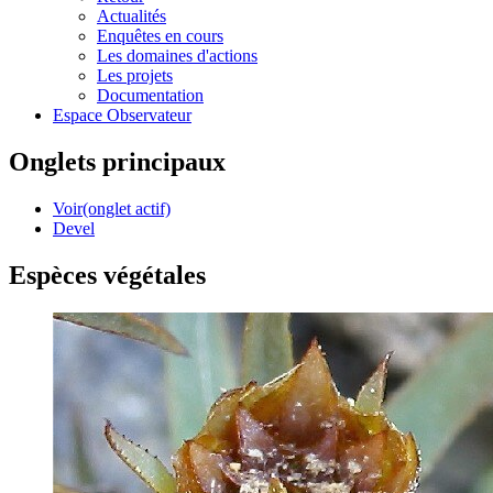
Actualités
Enquêtes en cours
Les domaines d'actions
Les projets
Documentation
Espace Observateur
Onglets principaux
Voir
(onglet actif)
Devel
Espèces végétales