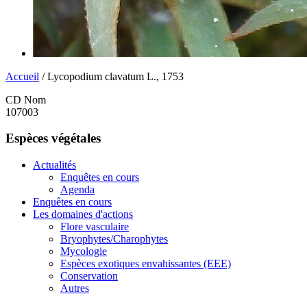
Accueil
/ Lycopodium clavatum L., 1753
CD Nom
107003
Espèces végétales
Actualités
Enquêtes en cours
Agenda
Enquêtes en cours
Les domaines d'actions
Flore vasculaire
Bryophytes/Charophytes
Mycologie
Espèces exotiques envahissantes (EEE)
Conservation
Autres