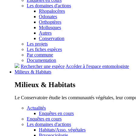
Enquêtes en cours
Les domaines d'actions
Rhopalocères
Odonates
Orthoptères
Mollusques
Autres
Conservation
Les projets
Les fiches espèces
Par commune
Documentation
Rechercher une espèce
Accéder à l'espace entomologiste
Milieux &
Habitats
Milieux &
Habitats
Le Conservatoire étudie les communautés végétales, leur compositi
Actualités
Enquêtes en cours
Enquêtes en cours
Les domaines d'actions
Habitats/Asso. végétales
Bryosociologie