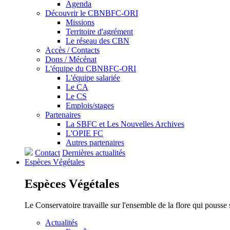
Agenda
Découvrir le CBNBFC-ORI
Missions
Territoire d'agrément
Le réseau des CBN
Accès / Contacts
Dons / Mécénat
L'équipe du CBNBFC-ORI
L'équipe salariée
Le CA
Le CS
Emplois/stages
Partenaires
La SBFC et Les Nouvelles Archives
L'OPIE FC
Autres partenaires
Contact
Dernières actualités
Espèces
Végétales
Espèces
Végétales
Le Conservatoire travaille sur l'ensemble de la flore qui pousse
Actualités