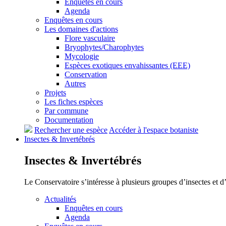
Enquêtes en cours
Agenda
Enquêtes en cours
Les domaines d'actions
Flore vasculaire
Bryophytes/Charophytes
Mycologie
Espèces exotiques envahissantes (EEE)
Conservation
Autres
Projets
Les fiches espèces
Par commune
Documentation
Rechercher une espèce
Accéder à l'espace botaniste
Insectes &
Invertébrés
Insectes &
Invertébrés
Le Conservatoire s’intéresse à plusieurs groupes d’insectes et 
Actualités
Enquêtes en cours
Agenda