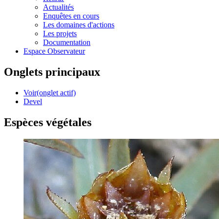
Actualités
Enquêtes en cours
Les domaines d'actions
Les projets
Documentation
Espace Observateur
Onglets principaux
Voir
(onglet actif)
Devel
Espèces végétales