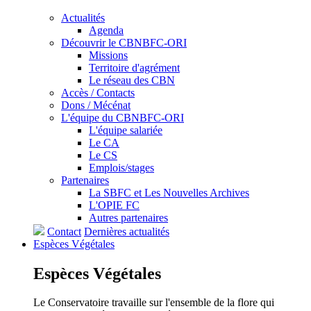
Actualités
Agenda
Découvrir le CBNBFC-ORI
Missions
Territoire d'agrément
Le réseau des CBN
Accès / Contacts
Dons / Mécénat
L'équipe du CBNBFC-ORI
L'équipe salariée
Le CA
Le CS
Emplois/stages
Partenaires
La SBFC et Les Nouvelles Archives
L'OPIE FC
Autres partenaires
Contact
Dernières actualités
Espèces
Végétales
Espèces
Végétales
Le Conservatoire travaille sur l'ensemble de la flore qui