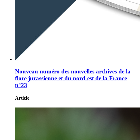
Nouveau numéro des nouvelles archives de la
flore jurassienne et du nord-est de la France
n°23
Article