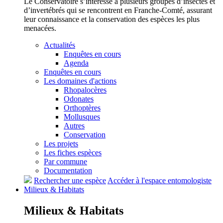
Le Conservatoire s’intéresse à plusieurs groupes d’insectes et
d’invertébrés qui se rencontrent en Franche-Comté, assurant
leur connaissance et la conservation des espèces les plus
menacées.
Actualités
Enquêtes en cours
Agenda
Enquêtes en cours
Les domaines d'actions
Rhopalocères
Odonates
Orthoptères
Mollusques
Autres
Conservation
Les projets
Les fiches espèces
Par commune
Documentation
Rechercher une espèce
Accéder à l'espace entomologiste
Milieux &
Habitats
Milieux &
Habitats