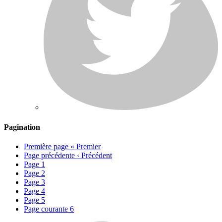
Pagination
Première page
« Premier
Page précédente
‹ Précédent
Page
1
Page
2
Page
3
Page
4
Page
5
Page courante
6