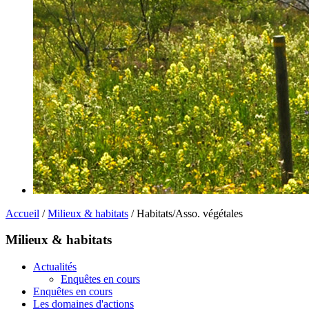
Accueil
/
Milieux & habitats
/ Habitats/Asso. végétales
Milieux & habitats
Actualités
Enquêtes en cours
Enquêtes en cours
Les domaines d'actions