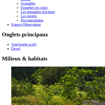
Actualités
Enquêtes en cours
Les domaines d'actions
Les projets
Documentation
Espace Observateur
Onglets principaux
Voir
(onglet actif)
Devel
Milieux & habitats