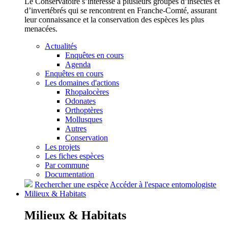
Le Conservatoire s’intéresse à plusieurs groupes d’insectes et
d’invertébrés qui se rencontrent en Franche-Comté, assurant
leur connaissance et la conservation des espèces les plus
menacées.
Actualités
Enquêtes en cours
Agenda
Enquêtes en cours
Les domaines d'actions
Rhopalocères
Odonates
Orthoptères
Mollusques
Autres
Conservation
Les projets
Les fiches espèces
Par commune
Documentation
Rechercher une espèce
Accéder à l'espace entomologiste
Milieux &
Habitats
Milieux &
Habitats