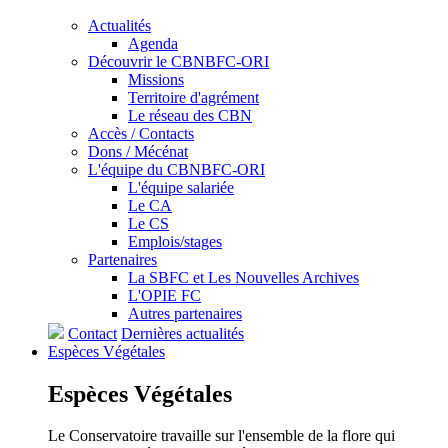
Actualités
Agenda
Découvrir le CBNBFC-ORI
Missions
Territoire d'agrément
Le réseau des CBN
Accès / Contacts
Dons / Mécénat
L'équipe du CBNBFC-ORI
L'équipe salariée
Le CA
Le CS
Emplois/stages
Partenaires
La SBFC et Les Nouvelles Archives
L'OPIE FC
Autres partenaires
Contact
Dernières actualités
Espèces
Végétales
Espèces
Végétales
Le Conservatoire travaille sur l'ensemble de la flore qui