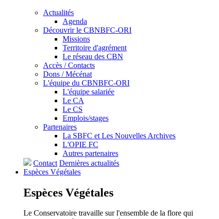
Actualités
Agenda
Découvrir le CBNBFC-ORI
Missions
Territoire d'agrément
Le réseau des CBN
Accès / Contacts
Dons / Mécénat
L'équipe du CBNBFC-ORI
L'équipe salariée
Le CA
Le CS
Emplois/stages
Partenaires
La SBFC et Les Nouvelles Archives
L'OPIE FC
Autres partenaires
Contact
Dernières actualités
Espèces
Végétales
Espèces
Végétales
Le Conservatoire travaille sur l'ensemble de la flore qui