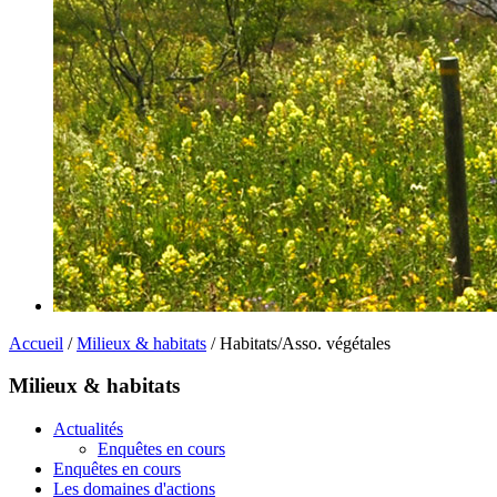
Accueil
/
Milieux & habitats
/ Habitats/Asso. végétales
Milieux & habitats
Actualités
Enquêtes en cours
Enquêtes en cours
Les domaines d'actions