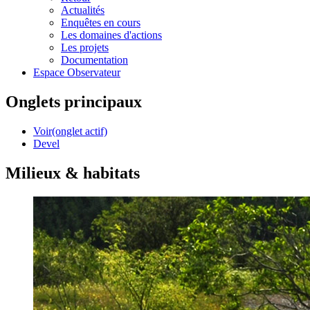
Actualités
Enquêtes en cours
Les domaines d'actions
Les projets
Documentation
Espace Observateur
Onglets principaux
Voir
(onglet actif)
Devel
Milieux & habitats