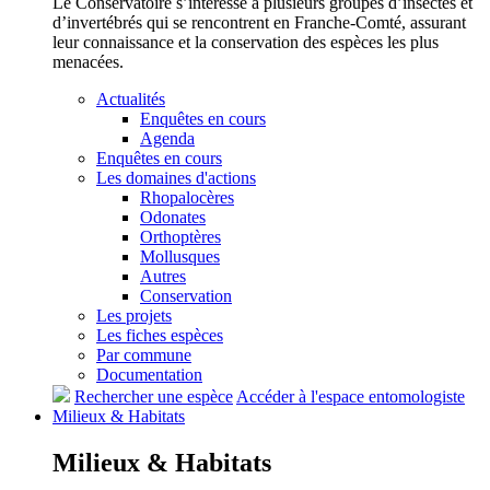
Le Conservatoire s’intéresse à plusieurs groupes d’insectes et
d’invertébrés qui se rencontrent en Franche-Comté, assurant
leur connaissance et la conservation des espèces les plus
menacées.
Actualités
Enquêtes en cours
Agenda
Enquêtes en cours
Les domaines d'actions
Rhopalocères
Odonates
Orthoptères
Mollusques
Autres
Conservation
Les projets
Les fiches espèces
Par commune
Documentation
Rechercher une espèce
Accéder à l'espace entomologiste
Milieux &
Habitats
Milieux &
Habitats