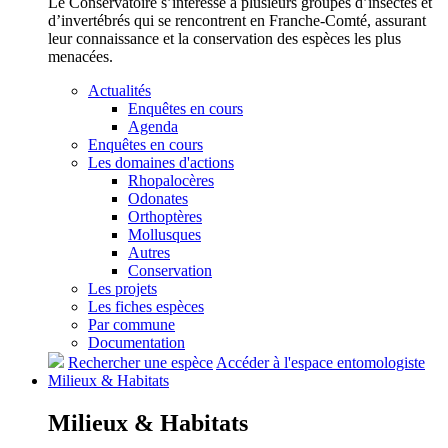
Le Conservatoire s’intéresse à plusieurs groupes d’insectes et
d’invertébrés qui se rencontrent en Franche-Comté, assurant
leur connaissance et la conservation des espèces les plus
menacées.
Actualités
Enquêtes en cours
Agenda
Enquêtes en cours
Les domaines d'actions
Rhopalocères
Odonates
Orthoptères
Mollusques
Autres
Conservation
Les projets
Les fiches espèces
Par commune
Documentation
Rechercher une espèce
Accéder à l'espace entomologiste
Milieux &
Habitats
Milieux &
Habitats