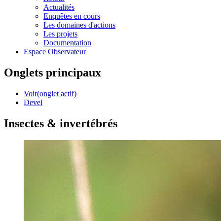
Actualités
Enquêtes en cours
Les domaines d'actions
Les projets
Documentation
Espace Observateur
Onglets principaux
Voir
(onglet actif)
Devel
Insectes & invertébrés