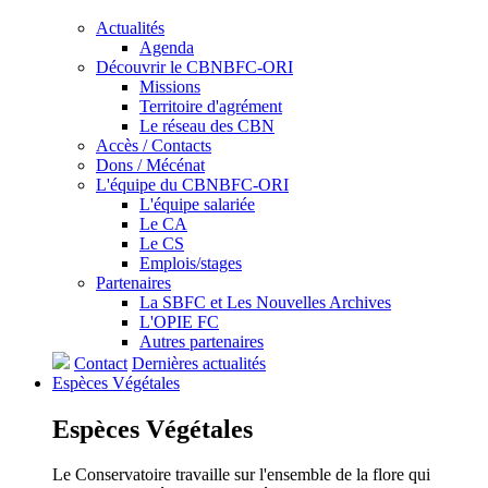
Actualités
Agenda
Découvrir le CBNBFC-ORI
Missions
Territoire d'agrément
Le réseau des CBN
Accès / Contacts
Dons / Mécénat
L'équipe du CBNBFC-ORI
L'équipe salariée
Le CA
Le CS
Emplois/stages
Partenaires
La SBFC et Les Nouvelles Archives
L'OPIE FC
Autres partenaires
Contact
Dernières actualités
Espèces
Végétales
Espèces
Végétales
Le Conservatoire travaille sur l'ensemble de la flore qui