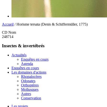
Accueil
/ Horisme tersata (Denis & Schiffermüller, 1775)
CD Nom
248714
Insectes & invertébrés
Actualités
Enquêtes en cours
Agenda
Enquêtes en cours
Les domaines d'actions
Rhopalocères
Odonates
Orthoptères
Mollusques
Autres
Conservation
Les projets