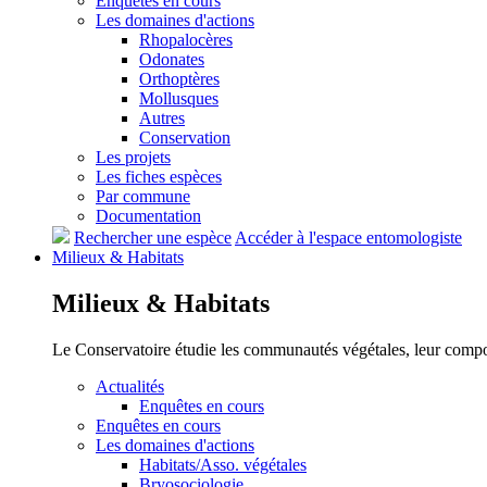
Enquêtes en cours
Les domaines d'actions
Rhopalocères
Odonates
Orthoptères
Mollusques
Autres
Conservation
Les projets
Les fiches espèces
Par commune
Documentation
Rechercher une espèce
Accéder à l'espace entomologiste
Milieux &
Habitats
Milieux &
Habitats
Le Conservatoire étudie les communautés végétales, leur compositi
Actualités
Enquêtes en cours
Enquêtes en cours
Les domaines d'actions
Habitats/Asso. végétales
Bryosociologie