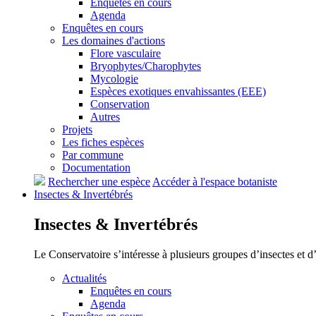
Enquêtes en cours
Agenda
Enquêtes en cours
Les domaines d'actions
Flore vasculaire
Bryophytes/Charophytes
Mycologie
Espèces exotiques envahissantes (EEE)
Conservation
Autres
Projets
Les fiches espèces
Par commune
Documentation
Rechercher une espèce
Accéder à l'espace botaniste
Insectes &
Invertébrés
Insectes &
Invertébrés
Le Conservatoire s’intéresse à plusieurs groupes d’insectes et 
Actualités
Enquêtes en cours
Agenda