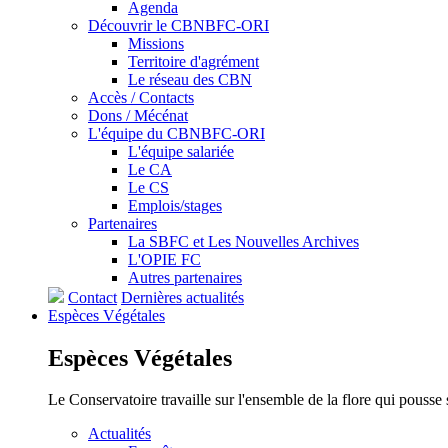
Agenda
Découvrir le CBNBFC-ORI
Missions
Territoire d'agrément
Le réseau des CBN
Accès / Contacts
Dons / Mécénat
L'équipe du CBNBFC-ORI
L'équipe salariée
Le CA
Le CS
Emplois/stages
Partenaires
La SBFC et Les Nouvelles Archives
L'OPIE FC
Autres partenaires
Contact
Dernières actualités
Espèces
Végétales
Espèces
Végétales
Le Conservatoire travaille sur l'ensemble de la flore qui pousse
Actualités