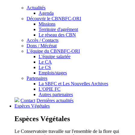
Actualités
Agenda
Découvrir le CBNBFC-ORI
Missions
Territoire d'agrément
Le réseau des CBN
Accès / Contacts
Dons / Mécénat
L'équipe du CBNBFC-ORI
L'équipe salariée
Le CA
Le CS
Emplois/stages
Partenaires
La SBFC et Les Nouvelles Archives
L'OPIE FC
Autres partenaires
Contact
Dernières actualités
Espèces
Végétales
Espèces
Végétales
Le Conservatoire travaille sur l'ensemble de la flore qui