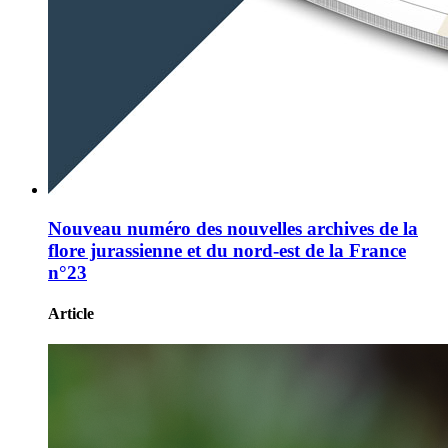
Nouveau numéro des nouvelles archives de la
flore jurassienne et du nord-est de la France
n°23
Article