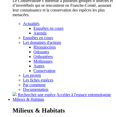
Le Conservatoire s’intéresse à plusieurs groupes d’insectes et
d’invertébrés qui se rencontrent en Franche-Comté, assurant
leur connaissance et la conservation des espèces les plus
menacées.
Actualités
Enquêtes en cours
Agenda
Enquêtes en cours
Les domaines d'actions
Rhopalocères
Odonates
Orthoptères
Mollusques
Autres
Conservation
Les projets
Les fiches espèces
Par commune
Documentation
Rechercher une espèce
Accéder à l'espace entomologiste
Milieux &
Habitats
Milieux &
Habitats