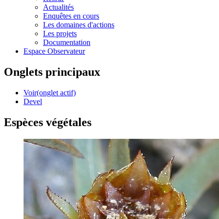
Actualités
Enquêtes en cours
Les domaines d'actions
Les projets
Documentation
Espace Observateur
Onglets principaux
Voir
(onglet actif)
Devel
Espèces végétales