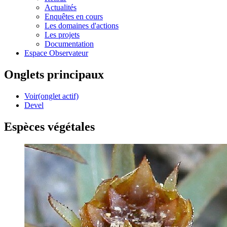
Actualités
Enquêtes en cours
Les domaines d'actions
Les projets
Documentation
Espace Observateur
Onglets principaux
Voir
(onglet actif)
Devel
Espèces végétales