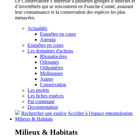
Le Conservatoire s’intéresse à plusieurs groupes d’insectes et
d’invertébrés qui se rencontrent en Franche-Comté, assurant
leur connaissance et la conservation des espèces les plus
menacées.
Actualités
Enquêtes en cours
Agenda
Enquêtes en cours
Les domaines d'actions
Rhopalocères
Odonates
Orthoptères
Mollusques
Autres
Conservation
Les projets
Les fiches espèces
Par commune
Documentation
Rechercher une espèce
Accéder à l'espace entomologiste
Milieux &
Habitats
Milieux &
Habitats