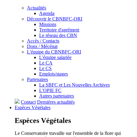
Actualités
Agenda
Découvrir le CBNBFC-ORI
Missions
Territoire d'agrément
Le réseau des CBN
Accès / Contacts
Dons / Mécénat
L'équipe du CBNBFC-ORI
L'équipe salariée
Le CA
Le CS
Emplois/stages
Partenaires
La SBFC et Les Nouvelles Archives
L'OPIE FC
Autres partenaires
Contact
Dernières actualités
Espèces
Végétales
Espèces
Végétales
Le Conservatoire travaille sur l'ensemble de la flore qui