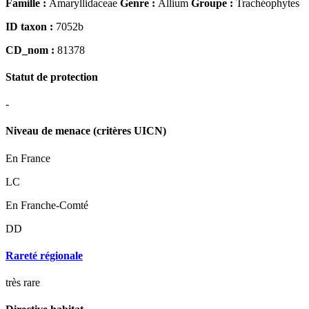
Famille :
Amaryllidaceae
Genre :
Allium
Groupe :
Trachéophytes
ID taxon :
7052b
CD_nom :
81378
Statut de protection
-
Niveau de menace (critères UICN)
En France
LC
En Franche-Comté
DD
Rareté régionale
très rare