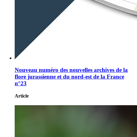
Nouveau numéro des nouvelles archives de la
flore jurassienne et du nord-est de la France
n°23
Article