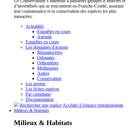
Le Conservatoire s’intéresse à plusieurs groupes d’insectes et
d’invertébrés qui se rencontrent en Franche-Comté, assurant
leur connaissance et la conservation des espèces les plus
menacées.
Actualités
Enquêtes en cours
Agenda
Enquêtes en cours
Les domaines d'actions
Rhopalocères
Odonates
Orthoptères
Mollusques
Autres
Conservation
Les projets
Les fiches espèces
Par commune
Documentation
Rechercher une espèce
Accéder à l'espace entomologiste
Milieux &
Habitats
Milieux &
Habitats