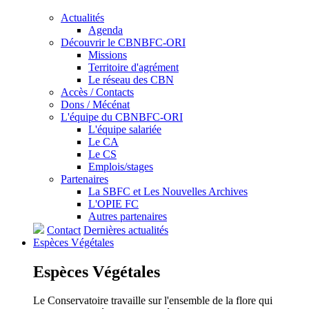
Actualités
Agenda
Découvrir le CBNBFC-ORI
Missions
Territoire d'agrément
Le réseau des CBN
Accès / Contacts
Dons / Mécénat
L'équipe du CBNBFC-ORI
L'équipe salariée
Le CA
Le CS
Emplois/stages
Partenaires
La SBFC et Les Nouvelles Archives
L'OPIE FC
Autres partenaires
Contact
Dernières actualités
Espèces
Végétales
Espèces
Végétales
Le Conservatoire travaille sur l'ensemble de la flore qui