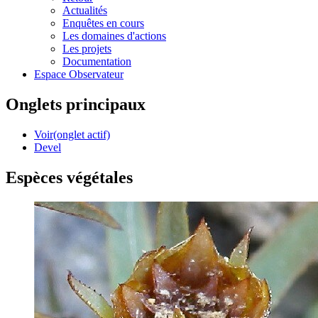
Actualités
Enquêtes en cours
Les domaines d'actions
Les projets
Documentation
Espace Observateur
Onglets principaux
Voir
(onglet actif)
Devel
Espèces végétales