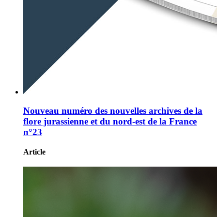
Nouveau numéro des nouvelles archives de la
flore jurassienne et du nord-est de la France
n°23
Article