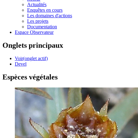
Actualités
Enquêtes en cours
Les domaines d'actions
Les projets
Documentation
Espace Observateur
Onglets principaux
Voir
(onglet actif)
Devel
Espèces végétales