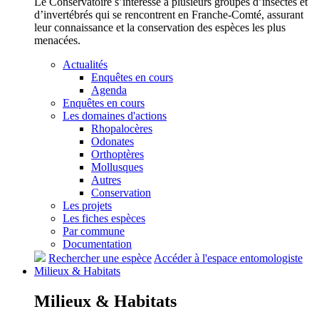
Le Conservatoire s’intéresse à plusieurs groupes d’insectes et
d’invertébrés qui se rencontrent en Franche-Comté, assurant
leur connaissance et la conservation des espèces les plus
menacées.
Actualités
Enquêtes en cours
Agenda
Enquêtes en cours
Les domaines d'actions
Rhopalocères
Odonates
Orthoptères
Mollusques
Autres
Conservation
Les projets
Les fiches espèces
Par commune
Documentation
Rechercher une espèce
Accéder à l'espace entomologiste
Milieux &
Habitats
Milieux &
Habitats