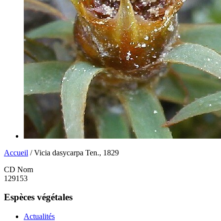
Accueil
/ Vicia dasycarpa Ten., 1829
CD Nom
129153
Espèces végétales
Actualités