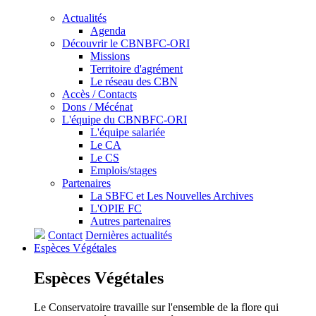
Actualités
Agenda
Découvrir le CBNBFC-ORI
Missions
Territoire d'agrément
Le réseau des CBN
Accès / Contacts
Dons / Mécénat
L'équipe du CBNBFC-ORI
L'équipe salariée
Le CA
Le CS
Emplois/stages
Partenaires
La SBFC et Les Nouvelles Archives
L'OPIE FC
Autres partenaires
Contact
Dernières actualités
Espèces
Végétales
Espèces
Végétales
Le Conservatoire travaille sur l'ensemble de la flore qui