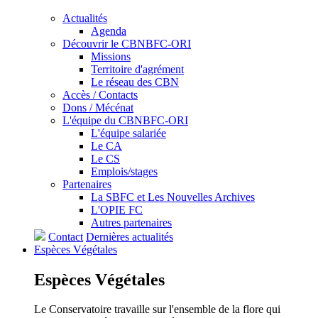
Actualités
Agenda
Découvrir le CBNBFC-ORI
Missions
Territoire d'agrément
Le réseau des CBN
Accès / Contacts
Dons / Mécénat
L'équipe du CBNBFC-ORI
L'équipe salariée
Le CA
Le CS
Emplois/stages
Partenaires
La SBFC et Les Nouvelles Archives
L'OPIE FC
Autres partenaires
Contact
Dernières actualités
Espèces
Végétales
Espèces
Végétales
Le Conservatoire travaille sur l'ensemble de la flore qui