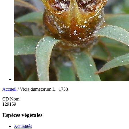
Accueil
/ Vicia dumetorum L., 1753
CD Nom
129159
Espèces végétales
Actualités