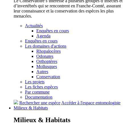
Le Conservatoire s’intéresse à plusieurs groupes d’insectes et
d’invertébrés qui se rencontrent en Franche-Comté, assurant
leur connaissance et la conservation des espèces les plus
menacées.
Actualités
Enquêtes en cours
Agenda
Enquêtes en cours
Les domaines d'actions
Rhopalocères
Odonates
Orthoptères
Mollusques
Autres
Conservation
Les projets
Les fiches espèces
Par commune
Documentation
Rechercher une espèce
Accéder à l'espace entomologiste
Milieux &
Habitats
Milieux &
Habitats