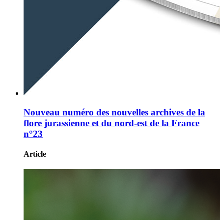
Nouveau numéro des nouvelles archives de la
flore jurassienne et du nord-est de la France
n°23
Article