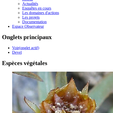
Actualités
Enquêtes en cours
Les domaines d'actions
Les projets
Documentation
Espace Observateur
Onglets principaux
Voir
(onglet actif)
Devel
Espèces végétales