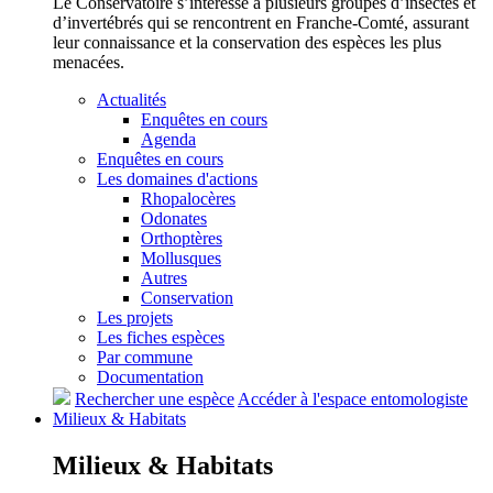
Le Conservatoire s’intéresse à plusieurs groupes d’insectes et
d’invertébrés qui se rencontrent en Franche-Comté, assurant
leur connaissance et la conservation des espèces les plus
menacées.
Actualités
Enquêtes en cours
Agenda
Enquêtes en cours
Les domaines d'actions
Rhopalocères
Odonates
Orthoptères
Mollusques
Autres
Conservation
Les projets
Les fiches espèces
Par commune
Documentation
Rechercher une espèce
Accéder à l'espace entomologiste
Milieux &
Habitats
Milieux &
Habitats