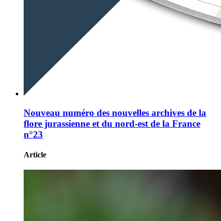
Nouveau numéro des nouvelles archives de la
flore jurassienne et du nord-est de la France
n°23
Article