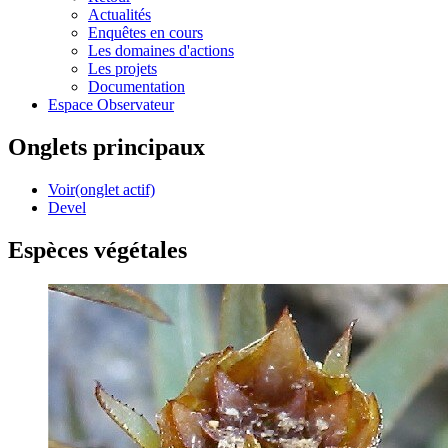
Actualités
Enquêtes en cours
Les domaines d'actions
Les projets
Documentation
Espace Observateur
Onglets principaux
Voir
(onglet actif)
Devel
Espèces végétales