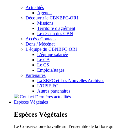
Actualités
Agenda
Découvrir le CBNBFC-ORI
Missions
Territoire d'agrément
Le réseau des CBN
Accès / Contacts
Dons / Mécénat
L'équipe du CBNBFC-ORI
L'équipe salariée
Le CA
Le CS
Emplois/stages
Partenaires
La SBFC et Les Nouvelles Archives
L'OPIE FC
Autres partenaires
Contact
Dernières actualités
Espèces
Végétales
Espèces
Végétales
Le Conservatoire travaille sur l'ensemble de la flore qui