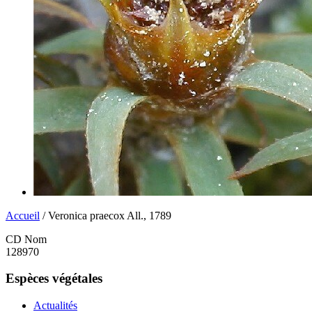
Accueil
/ Veronica praecox All., 1789
CD Nom
128970
Espèces végétales
Actualités