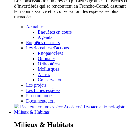
Le Conservatoire s’intéresse à plusieurs groupes d’insectes et
d’invertébrés qui se rencontrent en Franche-Comté, assurant
leur connaissance et la conservation des espèces les plus
menacées.
Actualités
Enquêtes en cours
Agenda
Enquêtes en cours
Les domaines d'actions
Rhopalocères
Odonates
Orthoptères
Mollusques
Autres
Conservation
Les projets
Les fiches espèces
Par commune
Documentation
Rechercher une espèce
Accéder à l'espace entomologiste
Milieux &
Habitats
Milieux &
Habitats