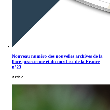
Nouveau numéro des nouvelles archives de la
flore jurassienne et du nord-est de la France
n°23
Article