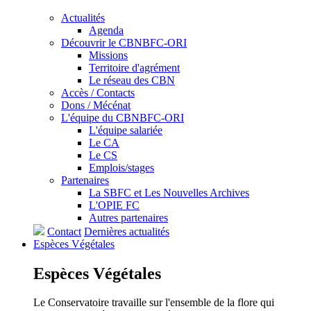
Actualités
Agenda
Découvrir le CBNBFC-ORI
Missions
Territoire d'agrément
Le réseau des CBN
Accès / Contacts
Dons / Mécénat
L'équipe du CBNBFC-ORI
L'équipe salariée
Le CA
Le CS
Emplois/stages
Partenaires
La SBFC et Les Nouvelles Archives
L'OPIE FC
Autres partenaires
Contact
Dernières actualités
Espèces
Végétales
Espèces
Végétales
Le Conservatoire travaille sur l'ensemble de la flore qui