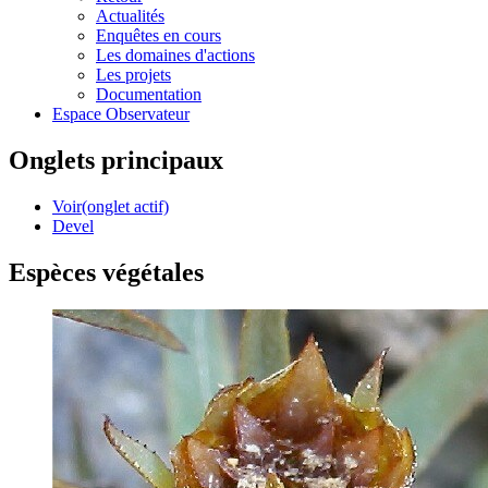
Actualités
Enquêtes en cours
Les domaines d'actions
Les projets
Documentation
Espace Observateur
Onglets principaux
Voir
(onglet actif)
Devel
Espèces végétales