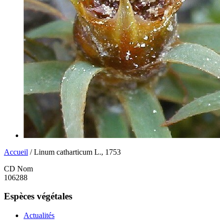
Accueil
/ Linum catharticum L., 1753
CD Nom
106288
Espèces végétales
Actualités