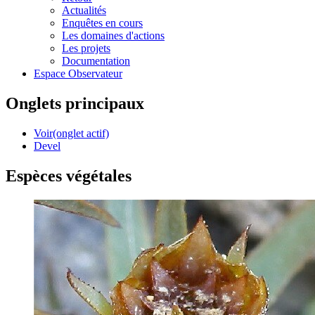
Actualités
Enquêtes en cours
Les domaines d'actions
Les projets
Documentation
Espace Observateur
Onglets principaux
Voir
(onglet actif)
Devel
Espèces végétales