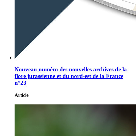
Nouveau numéro des nouvelles archives de la
flore jurassienne et du nord-est de la France
n°23
Article