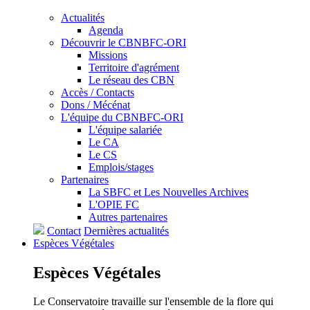
Actualités
Agenda
Découvrir le CBNBFC-ORI
Missions
Territoire d'agrément
Le réseau des CBN
Accès / Contacts
Dons / Mécénat
L'équipe du CBNBFC-ORI
L'équipe salariée
Le CA
Le CS
Emplois/stages
Partenaires
La SBFC et Les Nouvelles Archives
L'OPIE FC
Autres partenaires
Contact
Dernières actualités
Espèces
Végétales
Espèces
Végétales
Le Conservatoire travaille sur l'ensemble de la flore qui