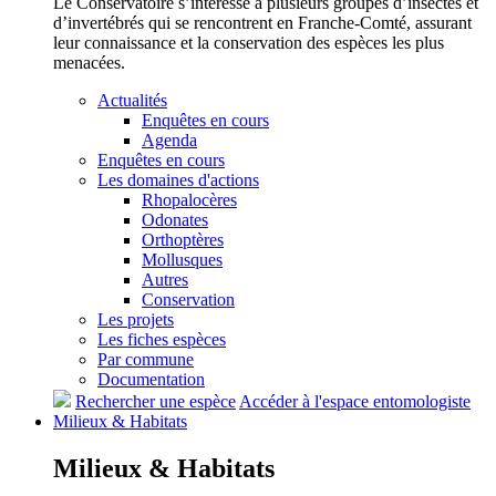
Le Conservatoire s’intéresse à plusieurs groupes d’insectes et
d’invertébrés qui se rencontrent en Franche-Comté, assurant
leur connaissance et la conservation des espèces les plus
menacées.
Actualités
Enquêtes en cours
Agenda
Enquêtes en cours
Les domaines d'actions
Rhopalocères
Odonates
Orthoptères
Mollusques
Autres
Conservation
Les projets
Les fiches espèces
Par commune
Documentation
Rechercher une espèce
Accéder à l'espace entomologiste
Milieux &
Habitats
Milieux &
Habitats