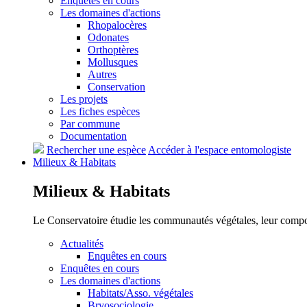
Enquêtes en cours
Les domaines d'actions
Rhopalocères
Odonates
Orthoptères
Mollusques
Autres
Conservation
Les projets
Les fiches espèces
Par commune
Documentation
Rechercher une espèce
Accéder à l'espace entomologiste
Milieux &
Habitats
Milieux &
Habitats
Le Conservatoire étudie les communautés végétales, leur compositi
Actualités
Enquêtes en cours
Enquêtes en cours
Les domaines d'actions
Habitats/Asso. végétales
Bryosociologie