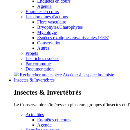
Enquêtes en cours
Agenda
Enquêtes en cours
Les domaines d'actions
Flore vasculaire
Bryophytes/Charophytes
Mycologie
Espèces exotiques envahissantes (EEE)
Conservation
Autres
Projets
Les fiches espèces
Par commune
Documentation
Rechercher une espèce
Accéder à l'espace botaniste
Insectes &
Invertébrés
Insectes &
Invertébrés
Le Conservatoire s’intéresse à plusieurs groupes d’insectes et 
Actualités
Enquêtes en cours
Agenda