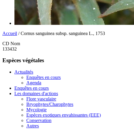
Accueil
/ Cornus sanguinea subsp. sanguinea L., 1753
CD Nom
133432
Espèces végétales
Actualités
Enquêtes en cours
Agenda
Enquêtes en cours
Les domaines d'actions
Flore vasculaire
Bryophytes/Charophytes
Mycologie
Espèces exotiques envahissantes (EEE)
Conservation
Autres