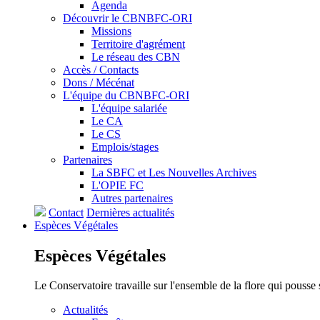
Agenda
Découvrir le CBNBFC-ORI
Missions
Territoire d'agrément
Le réseau des CBN
Accès / Contacts
Dons / Mécénat
L'équipe du CBNBFC-ORI
L'équipe salariée
Le CA
Le CS
Emplois/stages
Partenaires
La SBFC et Les Nouvelles Archives
L'OPIE FC
Autres partenaires
Contact
Dernières actualités
Espèces
Végétales
Espèces
Végétales
Le Conservatoire travaille sur l'ensemble de la flore qui pousse
Actualités