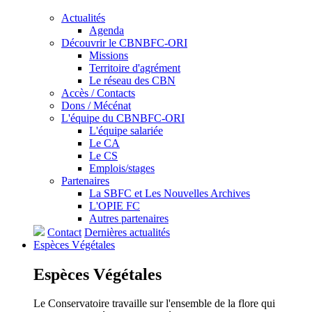
Actualités
Agenda
Découvrir le CBNBFC-ORI
Missions
Territoire d'agrément
Le réseau des CBN
Accès / Contacts
Dons / Mécénat
L'équipe du CBNBFC-ORI
L'équipe salariée
Le CA
Le CS
Emplois/stages
Partenaires
La SBFC et Les Nouvelles Archives
L'OPIE FC
Autres partenaires
Contact
Dernières actualités
Espèces
Végétales
Espèces
Végétales
Le Conservatoire travaille sur l'ensemble de la flore qui