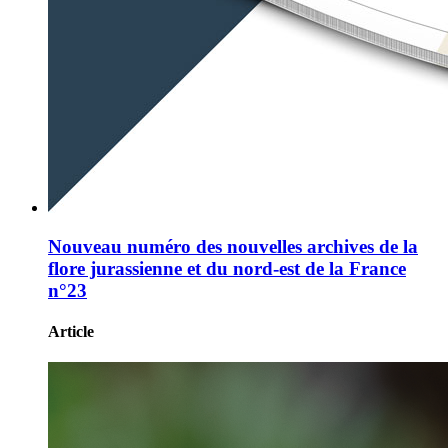
Nouveau numéro des nouvelles archives de la
flore jurassienne et du nord-est de la France
n°23
Article