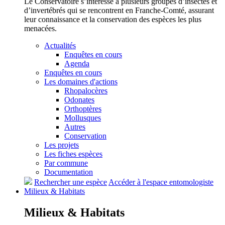
Le Conservatoire s’intéresse à plusieurs groupes d’insectes et
d’invertébrés qui se rencontrent en Franche-Comté, assurant
leur connaissance et la conservation des espèces les plus
menacées.
Actualités
Enquêtes en cours
Agenda
Enquêtes en cours
Les domaines d'actions
Rhopalocères
Odonates
Orthoptères
Mollusques
Autres
Conservation
Les projets
Les fiches espèces
Par commune
Documentation
Rechercher une espèce
Accéder à l'espace entomologiste
Milieux &
Habitats
Milieux &
Habitats