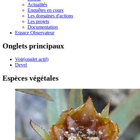
Actualités
Enquêtes en cours
Les domaines d'actions
Les projets
Documentation
Espace Observateur
Onglets principaux
Voir
(onglet actif)
Devel
Espèces végétales