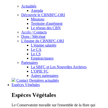
Actualités
Agenda
Découvrir le CBNBFC-ORI
Missions
Territoire d'agrément
Le réseau des CBN
Accès / Contacts
Dons / Mécénat
L'équipe du CBNBFC-ORI
L'équipe salariée
Le CA
Le CS
Emplois/stages
Partenaires
La SBFC et Les Nouvelles Archives
L'OPIE FC
Autres partenaires
Contact
Dernières actualités
Espèces
Végétales
Espèces
Végétales
Le Conservatoire travaille sur l'ensemble de la flore qui