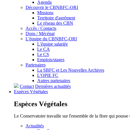
Agenda
Découvrir le CBNBFC-ORI
Missions
Territoire d'agrément
Le réseau des CBN
Accès / Contacts
Dons / Mécénat
L'équipe du CBNBFC-ORI
L'équipe salariée
Le CA
Le CS
Emplois/stages
Partenaires
La SBFC et Les Nouvelles Archives
L'OPIE FC
Autres partenaires
Contact
Dernières actualités
Espèces
Végétales
Espèces
Végétales
Le Conservatoire travaille sur l'ensemble de la flore qui pousse
Actualités