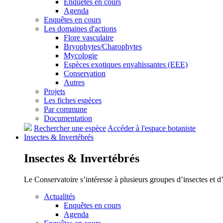
Enquêtes en cours
Agenda
Enquêtes en cours
Les domaines d'actions
Flore vasculaire
Bryophytes/Charophytes
Mycologie
Espèces exotiques envahissantes (EEE)
Conservation
Autres
Projets
Les fiches espèces
Par commune
Documentation
Rechercher une espèce
Accéder à l'espace botaniste
Insectes &
Invertébrés
Insectes &
Invertébrés
Le Conservatoire s’intéresse à plusieurs groupes d’insectes et 
Actualités
Enquêtes en cours
Agenda