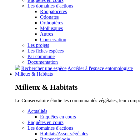
Enquêtes en cours
Les domaines d'actions
Rhopalocères
Odonates
Orthoptères
Mollusques
Autres
Conservation
Les projets
Les fiches espèces
Par commune
Documentation
Rechercher une espèce
Accéder à l'espace entomologiste
Milieux &
Habitats
Milieux &
Habitats
Le Conservatoire étudie les communautés végétales, leur compositi
Actualités
Enquêtes en cours
Enquêtes en cours
Les domaines d'actions
Habitats/Asso. végétales
Bryosociologie