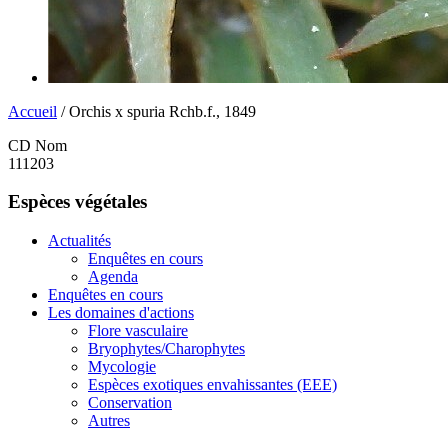
Accueil
/ Orchis x spuria Rchb.f., 1849
CD Nom
111203
Espèces végétales
Actualités
Enquêtes en cours
Agenda
Enquêtes en cours
Les domaines d'actions
Flore vasculaire
Bryophytes/Charophytes
Mycologie
Espèces exotiques envahissantes (EEE)
Conservation
Autres