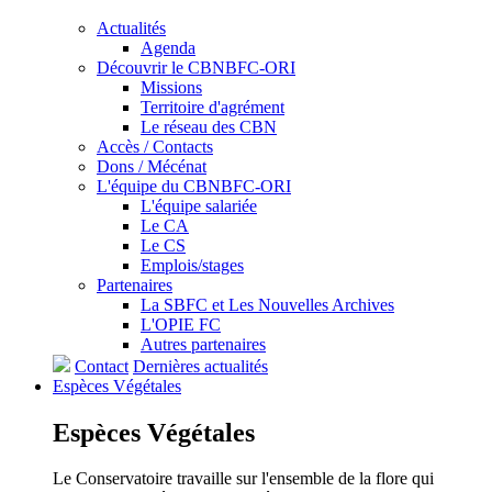
Actualités
Agenda
Découvrir le CBNBFC-ORI
Missions
Territoire d'agrément
Le réseau des CBN
Accès / Contacts
Dons / Mécénat
L'équipe du CBNBFC-ORI
L'équipe salariée
Le CA
Le CS
Emplois/stages
Partenaires
La SBFC et Les Nouvelles Archives
L'OPIE FC
Autres partenaires
Contact
Dernières actualités
Espèces
Végétales
Espèces
Végétales
Le Conservatoire travaille sur l'ensemble de la flore qui