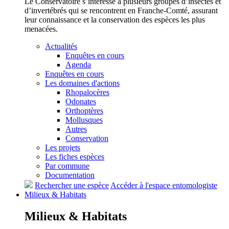
Le Conservatoire s’intéresse à plusieurs groupes d’insectes et
d’invertébrés qui se rencontrent en Franche-Comté, assurant
leur connaissance et la conservation des espèces les plus
menacées.
Actualités
Enquêtes en cours
Agenda
Enquêtes en cours
Les domaines d'actions
Rhopalocères
Odonates
Orthoptères
Mollusques
Autres
Conservation
Les projets
Les fiches espèces
Par commune
Documentation
Rechercher une espèce
Accéder à l'espace entomologiste
Milieux &
Habitats
Milieux &
Habitats