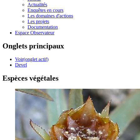
Actualités
Enquêtes en cours
Les domaines d'actions
Les projets
Documentation
Espace Observateur
Onglets principaux
Voir
(onglet actif)
Devel
Espèces végétales