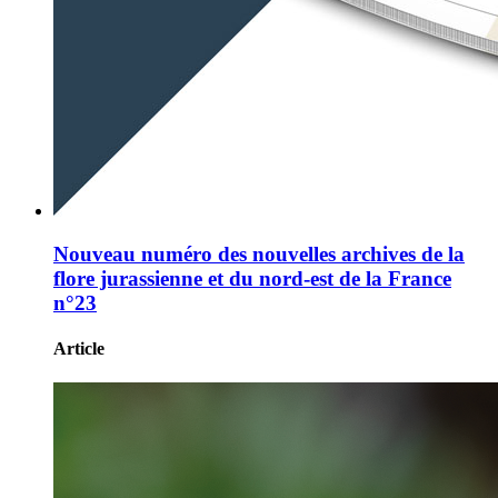
Nouveau numéro des nouvelles archives de la
flore jurassienne et du nord-est de la France
n°23
Article