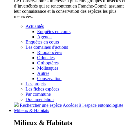
Le Conservatoire s’intéresse à plusieurs groupes d’insectes et
d’invertébrés qui se rencontrent en Franche-Comté, assurant
leur connaissance et la conservation des espèces les plus
menacées.
Actualités
Enquêtes en cours
Agenda
Enquêtes en cours
Les domaines d'actions
Rhopalocères
Odonates
Orthoptères
Mollusques
Autres
Conservation
Les projets
Les fiches espèces
Par commune
Documentation
Rechercher une espèce
Accéder à l'espace entomologiste
Milieux &
Habitats
Milieux &
Habitats