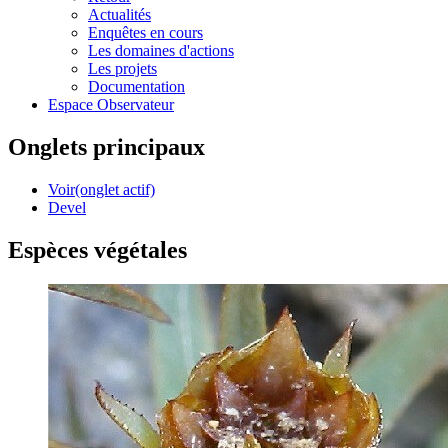
Actualités
Enquêtes en cours
Les domaines d'actions
Les projets
Documentation
Espace Observateur
Onglets principaux
Voir
(onglet actif)
Devel
Espèces végétales