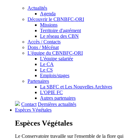
Actualités
Agenda
Découvrir le CBNBFC-ORI
Missions
Territoire d'agrément
Le réseau des CBN
Accès / Contacts
Dons / Mécénat
L'équipe du CBNBFC-ORI
L'équipe salariée
Le CA
Le CS
Emplois/stages
Partenaires
La SBFC et Les Nouvelles Archives
L'OPIE FC
Autres partenaires
Contact
Dernières actualités
Espèces
Végétales
Espèces
Végétales
Le Conservatoire travaille sur l'ensemble de la flore qui