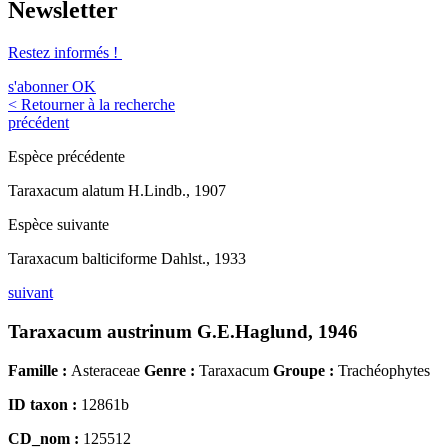
Newsletter
Restez informés !
s'abonner
OK
< Retourner à la recherche
précédent
Espèce précédente
Taraxacum alatum H.Lindb., 1907
Espèce suivante
Taraxacum balticiforme Dahlst., 1933
suivant
Taraxacum austrinum G.E.Haglund, 1946
Famille :
Asteraceae
Genre :
Taraxacum
Groupe :
Trachéophytes
ID taxon :
12861b
CD_nom :
125512