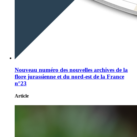
Nouveau numéro des nouvelles archives de la
flore jurassienne et du nord-est de la France
n°23
Article