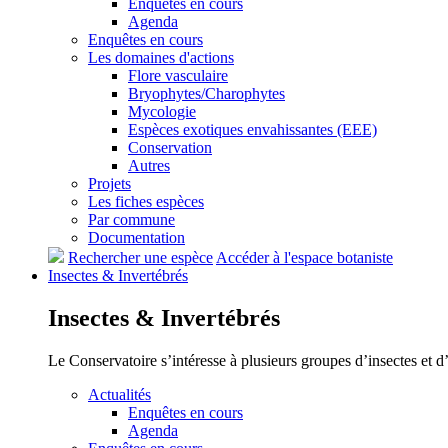
Enquêtes en cours
Agenda
Enquêtes en cours
Les domaines d'actions
Flore vasculaire
Bryophytes/Charophytes
Mycologie
Espèces exotiques envahissantes (EEE)
Conservation
Autres
Projets
Les fiches espèces
Par commune
Documentation
Rechercher une espèce
Accéder à l'espace botaniste
Insectes &
Invertébrés
Insectes &
Invertébrés
Le Conservatoire s’intéresse à plusieurs groupes d’insectes et 
Actualités
Enquêtes en cours
Agenda