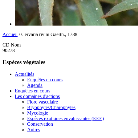
Accueil
/ Cervaria rivini Gaertn., 1788
CD Nom
90278
Espèces végétales
Actualités
Enquêtes en cours
Agenda
Enquêtes en cours
Les domaines d'actions
Flore vasculaire
Bryophytes/Charophytes
Mycologie
Espèces exotiques envahissantes (EEE)
Conservation
Autres