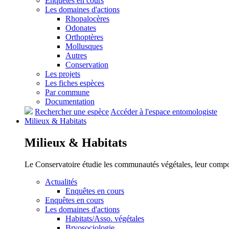
Enquêtes en cours
Les domaines d'actions
Rhopalocères
Odonates
Orthoptères
Mollusques
Autres
Conservation
Les projets
Les fiches espèces
Par commune
Documentation
Rechercher une espèce
Accéder à l'espace entomologiste
Milieux &
Habitats
Milieux &
Habitats
Le Conservatoire étudie les communautés végétales, leur compositi
Actualités
Enquêtes en cours
Enquêtes en cours
Les domaines d'actions
Habitats/Asso. végétales
Bryosociologie