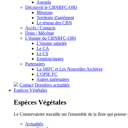
Agenda
Découvrir le CBNBFC-ORI
Missions
Territoire d'agrément
Le réseau des CBN
Accès / Contacts
Dons / Mécénat
L'équipe du CBNBFC-ORI
L'équipe salariée
Le CA
Le CS
Emplois/stages
Partenaires
La SBFC et Les Nouvelles Archives
L'OPIE FC
Autres partenaires
Contact
Dernières actualités
Espèces
Végétales
Espèces
Végétales
Le Conservatoire travaille sur l'ensemble de la flore qui pousse
Actualités