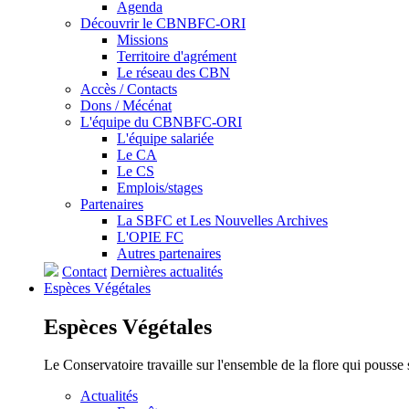
Agenda
Découvrir le CBNBFC-ORI
Missions
Territoire d'agrément
Le réseau des CBN
Accès / Contacts
Dons / Mécénat
L'équipe du CBNBFC-ORI
L'équipe salariée
Le CA
Le CS
Emplois/stages
Partenaires
La SBFC et Les Nouvelles Archives
L'OPIE FC
Autres partenaires
Contact
Dernières actualités
Espèces
Végétales
Espèces
Végétales
Le Conservatoire travaille sur l'ensemble de la flore qui pousse
Actualités