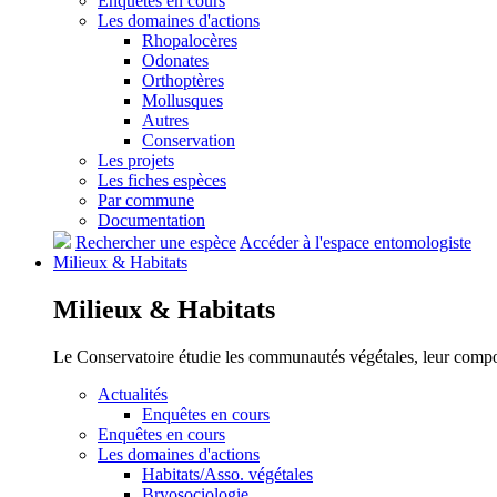
Enquêtes en cours
Les domaines d'actions
Rhopalocères
Odonates
Orthoptères
Mollusques
Autres
Conservation
Les projets
Les fiches espèces
Par commune
Documentation
Rechercher une espèce
Accéder à l'espace entomologiste
Milieux &
Habitats
Milieux &
Habitats
Le Conservatoire étudie les communautés végétales, leur compositi
Actualités
Enquêtes en cours
Enquêtes en cours
Les domaines d'actions
Habitats/Asso. végétales
Bryosociologie