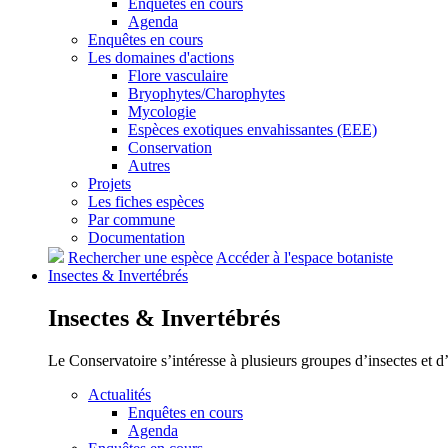
Enquêtes en cours
Agenda
Enquêtes en cours
Les domaines d'actions
Flore vasculaire
Bryophytes/Charophytes
Mycologie
Espèces exotiques envahissantes (EEE)
Conservation
Autres
Projets
Les fiches espèces
Par commune
Documentation
Rechercher une espèce
Accéder à l'espace botaniste
Insectes &
Invertébrés
Insectes &
Invertébrés
Le Conservatoire s’intéresse à plusieurs groupes d’insectes et 
Actualités
Enquêtes en cours
Agenda