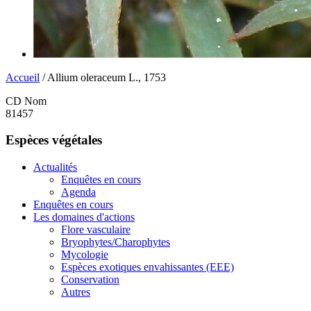
Accueil
/ Allium oleraceum L., 1753
CD Nom
81457
Espèces végétales
Actualités
Enquêtes en cours
Agenda
Enquêtes en cours
Les domaines d'actions
Flore vasculaire
Bryophytes/Charophytes
Mycologie
Espèces exotiques envahissantes (EEE)
Conservation
Autres