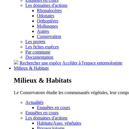
Enquêtes en cours
Les domaines d'actions
Rhopalocères
Odonates
Orthoptères
Mollusques
Autres
Conservation
Les projets
Les fiches espèces
Par commune
Documentation
Rechercher une espèce
Accéder à l'espace entomologiste
Milieux &
Habitats
Milieux &
Habitats
Le Conservatoire étudie les communautés végétales, leur compositi
Actualités
Enquêtes en cours
Enquêtes en cours
Les domaines d'actions
Habitats/Asso. végétales
Bryosociologie