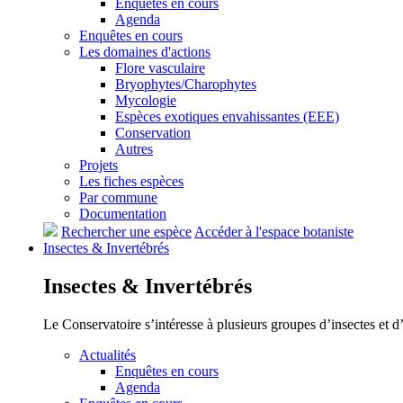
Enquêtes en cours
Agenda
Enquêtes en cours
Les domaines d'actions
Flore vasculaire
Bryophytes/Charophytes
Mycologie
Espèces exotiques envahissantes (EEE)
Conservation
Autres
Projets
Les fiches espèces
Par commune
Documentation
Rechercher une espèce
Accéder à l'espace botaniste
Insectes &
Invertébrés
Insectes &
Invertébrés
Le Conservatoire s’intéresse à plusieurs groupes d’insectes et 
Actualités
Enquêtes en cours
Agenda