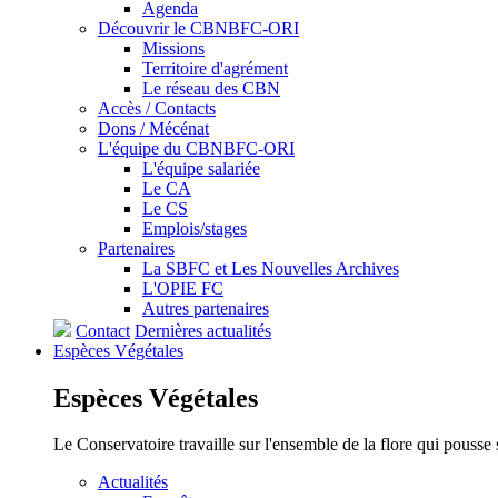
Agenda
Découvrir le CBNBFC-ORI
Missions
Territoire d'agrément
Le réseau des CBN
Accès / Contacts
Dons / Mécénat
L'équipe du CBNBFC-ORI
L'équipe salariée
Le CA
Le CS
Emplois/stages
Partenaires
La SBFC et Les Nouvelles Archives
L'OPIE FC
Autres partenaires
Contact
Dernières actualités
Espèces
Végétales
Espèces
Végétales
Le Conservatoire travaille sur l'ensemble de la flore qui pousse
Actualités