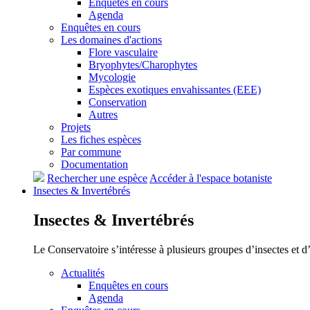
Enquêtes en cours
Agenda
Enquêtes en cours
Les domaines d'actions
Flore vasculaire
Bryophytes/Charophytes
Mycologie
Espèces exotiques envahissantes (EEE)
Conservation
Autres
Projets
Les fiches espèces
Par commune
Documentation
Rechercher une espèce
Accéder à l'espace botaniste
Insectes &
Invertébrés
Insectes &
Invertébrés
Le Conservatoire s’intéresse à plusieurs groupes d’insectes et 
Actualités
Enquêtes en cours
Agenda