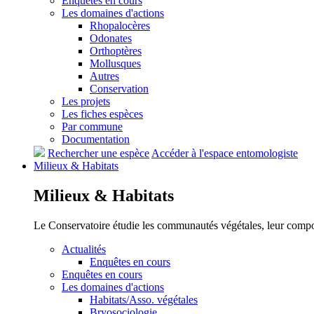
Enquêtes en cours
Les domaines d'actions
Rhopalocères
Odonates
Orthoptères
Mollusques
Autres
Conservation
Les projets
Les fiches espèces
Par commune
Documentation
Rechercher une espèce
Accéder à l'espace entomologiste
Milieux &
Habitats
Milieux &
Habitats
Le Conservatoire étudie les communautés végétales, leur compositi
Actualités
Enquêtes en cours
Enquêtes en cours
Les domaines d'actions
Habitats/Asso. végétales
Bryosociologie