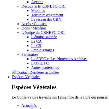
Agenda
Découvrir le CBNBFC-ORI
Missions
Territoire d'agrément
Le réseau des CBN
Accès / Contacts
Dons / Mécénat
L'équipe du CBNBFC-ORI
L'équipe salariée
Le CA
Le CS
Emplois/stages
Partenaires
La SBFC et Les Nouvelles Archives
L'OPIE FC
Autres partenaires
Contact
Dernières actualités
Espèces
Végétales
Espèces
Végétales
Le Conservatoire travaille sur l'ensemble de la flore qui pousse
Actualités